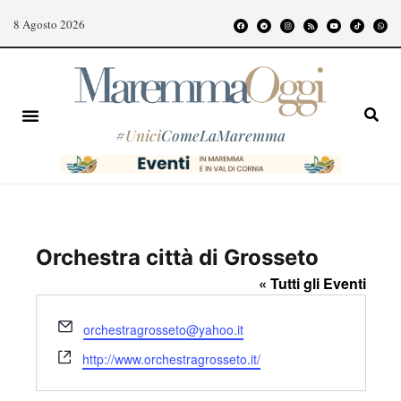
8 Agosto 2026
#
Unici
ComeLaMaremma
Orchestra città di Grosseto
« Tutti gli Eventi
E
orchestragrosseto@yahoo.it
m
W
http://www.orchestragrosseto.it/
a
e
i
b