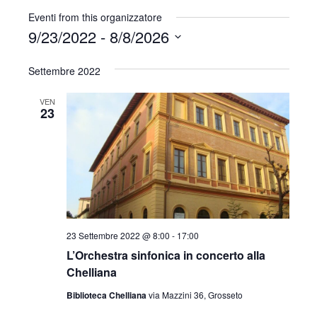
l
s
Eventi from this organizzatore
i
9/23/2022
 - 
8/8/2026
t
S
e
Settembre 2022
e
l
VEN
e
23
z
i
o
n
a
l
a
23 Settembre 2022 @ 8:00
-
17:00
d
L’Orchestra sinfonica in concerto alla
a
Chelliana
t
a
Biblioteca Chelliana
via Mazzini 36, Grosseto
.