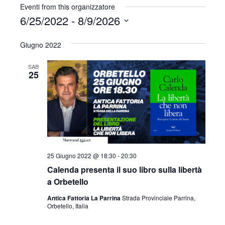
i
Eventi from this organizzatore
t
6/25/2022
 - 
8/9/2026
e
S
Giugno 2022
e
l
SAB
e
25
z
i
o
n
a
l
a
25 Giugno 2022 @ 18:30
-
20:30
d
Calenda presenta il suo libro sulla libertà
a
a Orbetello
t
Antica Fattoria La Parrina
Strada Provinciale Parrina,
a
Orbetello, Italia
.