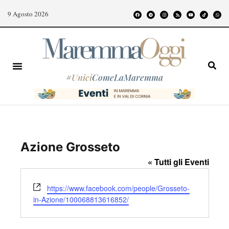
9 Agosto 2026
#
Unici
ComeLaMaremma
Azione Grosseto
« Tutti gli Eventi
W
https://www.facebook.com/people/Grosseto-
e
in-Azione/100068813616852/
b
s