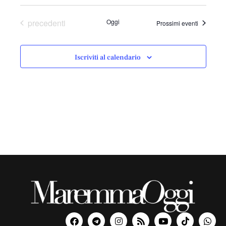
Eventi
precedenti
Oggi
Prossimi eventi
Iscriviti al calendario