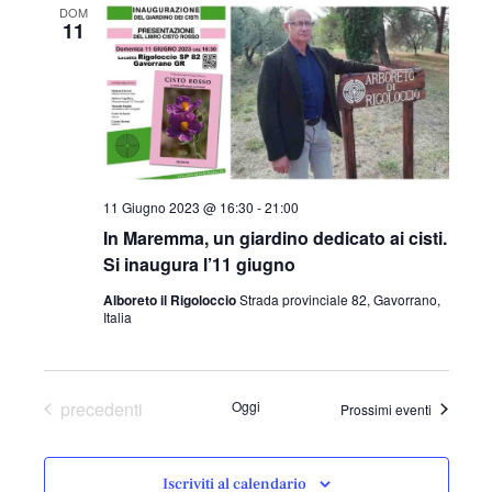
DOM
e
11
z
i
o
n
a
l
a
11 Giugno 2023 @ 16:30
-
21:00
d
In Maremma, un giardino dedicato ai cisti.
a
Si inaugura l’11 giugno
t
Alboreto il Rigoloccio
Strada provinciale 82, Gavorrano,
a
Italia
.
Eventi
precedenti
Oggi
Prossimi eventi
Iscriviti al calendario