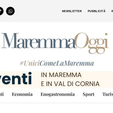
NEWSLETTER
PUBBLICITÀ
#
Unici
ComeLaMaremma
ti
Economia
Enogastronomia
Sport
Turi