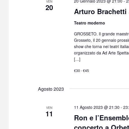
20 Gennaio 2023 @ 21:00
-
2
VEN
20
i
Arturo Brachetti
o
n
Teatro moderno
a
GROSSETO. Il grande maestro 
l
Grosseto, il 20 gennaio pross
a
show che torna nei teatri itali
d
organizzato da Ad Arte Spetta
a
[…]
t
a
€30 - €45
.
Agosto 2023
11 Agosto 2023 @ 21:30
-
23
VEN
11
Ron e l’Ensembl
concerto a Orbet