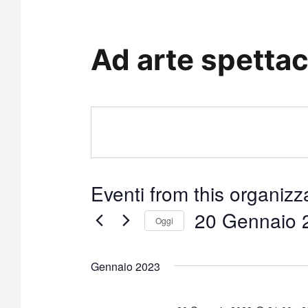
Ad arte spettac
Eventi from this organizz
20 Gennaio 
Oggi
S
e
Gennaio 2023
l
e
z