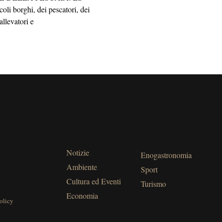
oli borghi, dei pescatori, dei
allevatori e
Notizie
Enogastronomia
Ambiente
Sport
Cultura ed Eventi
Turismo
Economia
olicy