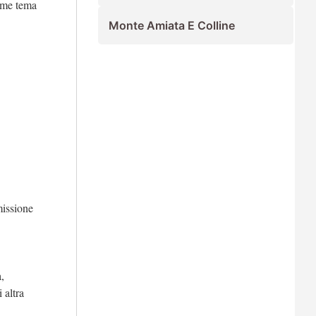
ome tema
Monte Amiata E Colline
missione
,
 altra