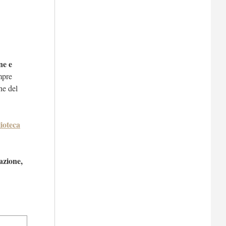
ne e
mpre
ne del
lioteca
azione,