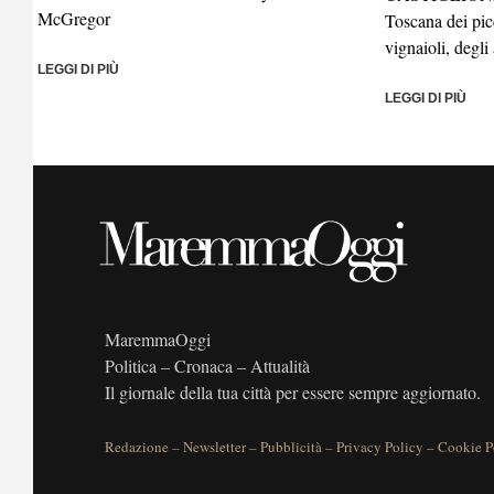
McGregor
Toscana dei picc
vignaioli, degli 
LEGGI DI PIÙ
LEGGI DI PIÙ
MaremmaOggi
Politica – Cronaca – Attualità
Il giornale della tua città per essere sempre aggiornato.
Redazione
–
Newsletter
–
Pubblicità
–
Privacy Policy
–
Cookie P