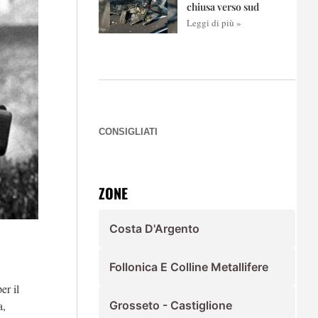
chiusa verso sud
Leggi di più »
CONSIGLIATI
ZONE
Costa D'Argento
Follonica E Colline Metallifere
er il
a,
Grosseto - Castiglione