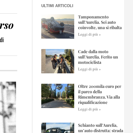
ULTIMI ARTICOLI
Tamponamento
rso
sull’Aurelia. Sei auto
coinvolte, una si ribalta
Leggi di più »
di
Cade dalla moto
sull’Aurelia. Ferito un
motociclista
Leggi di più »
Oltre 200mila euro per
il parco della
Rimembranza. Via alla
riqualificazione
Leggi di più »
Schianto sull’Aurelia,
un’auto distrutta: strada