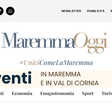
NEWSLETTER
PUBBLICITÀ
#
Unici
ComeLaMaremma
ti
Economia
Enogastronomia
Sport
Turi