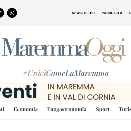
NEWSLETTER
PUBBLICITÀ
#
Unici
ComeLaMaremma
ti
Economia
Enogastronomia
Sport
Turi