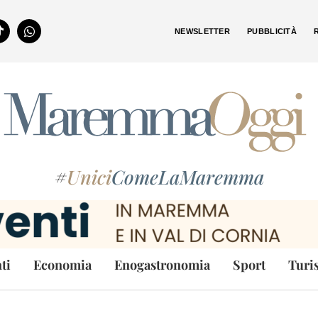
NEWSLETTER
PUBBLICITÀ
#
Unici
ComeLaMaremma
ti
Economia
Enogastronomia
Sport
Turi