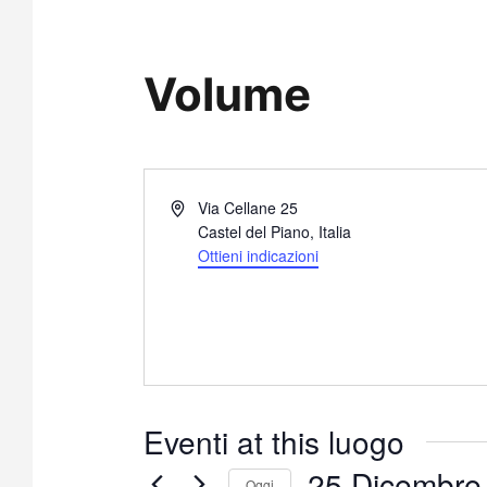
Volume
I
Via Cellane 25
n
Castel del Piano
,
Italia
d
Ottieni indicazioni
i
r
i
z
z
o
Eventi at this luogo
25 Dicembre
Oggi