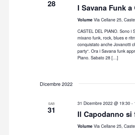
28
I Savana Funk a 
Volume
Via Cellane 25, Castel
CASTEL DEL PIANO. Sono i Sa
mixano funk, rock, blues e rit
conquistato anche Jovanotti ch
party“. Ora i Savana funk app
Piano. Sabato 28 […]
Dicembre 2022
31 Dicembre 2022 @ 19:30
-
SAB
31
Il Capodanno si
Volume
Via Cellane 25, Castel