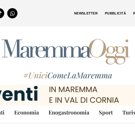
NEWSLETTER
PUBBLICITÀ
#
Unici
ComeLaMaremma
ti
Economia
Enogastronomia
Sport
Turi