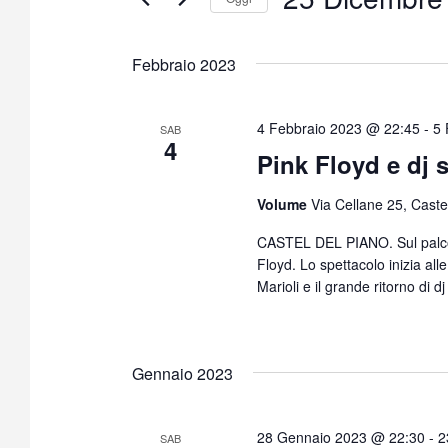
S
e
Febbraio 2023
l
e
z
4 Febbraio 2023 @ 22:45
-
5 
SAB
4
i
Pink Floyd e dj 
o
n
Volume
Via Cellane 25, Castel
a
CASTEL DEL PIANO. Sul palco p
l
Floyd. Lo spettacolo inizia al
a
Marioli e il grande ritorno di d
d
a
t
a
Gennaio 2023
.
28 Gennaio 2023 @ 22:30
-
2
SAB