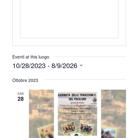
r
i
z
z
o
Eventi at this luogo
10/28/2023
 - 
8/9/2026
S
Ottobre 2023
e
l
SAB
e
28
z
i
o
n
a