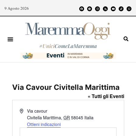
9 Agosto 2026
#
Unici
ComeLaMaremma
Via Cavour Civitella Marittima
« Tutti gli Eventi
I
Via cavour
n
Civitella Marittima
,
GR
58045
Italia
d
Ottieni indicazioni
i