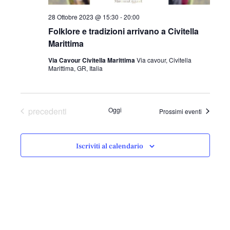
l
a
28 Ottobre 2023 @ 15:30
-
20:00
d
Folklore e tradizioni arrivano a Civitella
a
Marittima
t
Via Cavour Civitella Marittima
Via cavour, Civitella
a
Marittima, GR, Italia
.
Eventi
precedenti
Oggi
Prossimi eventi
Iscriviti al calendario