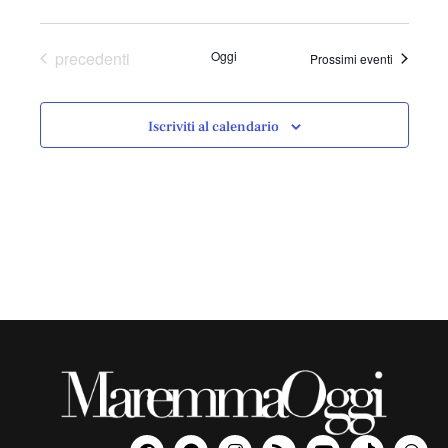
Eventi
precedenti
Oggi
Prossimi eventi
Iscriviti al calendario