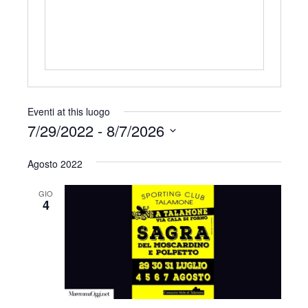
r
i
z
z
o
Eventi at this luogo
7/29/2022
 - 
8/7/2026
S
Agosto 2022
e
l
GIO
e
4
z
i
o
n
a
l