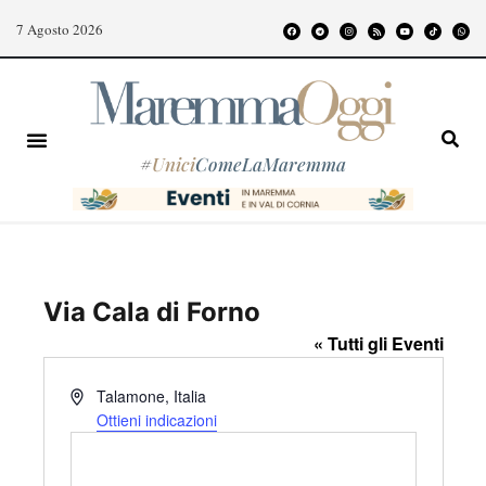
7 Agosto 2026
#
Unici
ComeLaMaremma
Via Cala di Forno
« Tutti gli Eventi
I
Talamone
,
Italia
n
Ottieni indicazioni
d
i