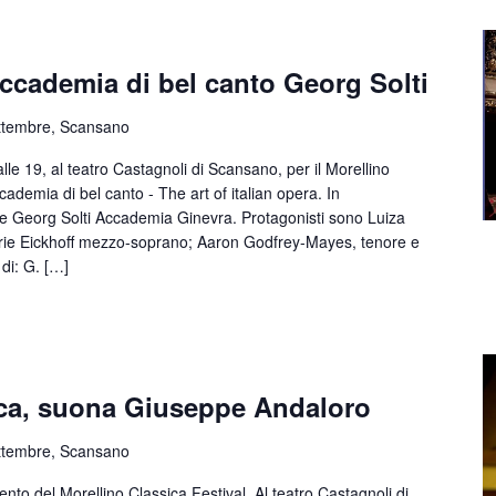
Accademia di bel canto Georg Solti
ttembre, Scansano
e 19, al teatro Castagnoli di Scansano, per il Morellino
ademia di bel canto - The art of italian opera. In
e Georg Solti Accademia Ginevra. Protagonisti sono Luiza
rie Eickhoff mezzo-soprano; Aaron Godfrey-Mayes, tenore e
 di: G. […]
ica, suona Giuseppe Andaloro
ttembre, Scansano
 del Morellino Classica Festival. Al teatro Castagnoli di