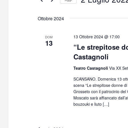
S
e
Ottobre 2024
l
e
z
13 Ottobre 2024 @ 17:00
DOM
13
i
“Le strepitose d
o
Castagnoli
n
a
Teatro Castagnoli
Via XX Se
l
a
SCANSANO. Domenica 13 ottobr
d
scena “Le strepitose donne di 
a
Grosseto con il patrocinio de
t
Moscato sarà affiancato dall’a
bouzouki e liuto […]
a
.