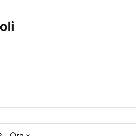
oli
2
 - 
Ora