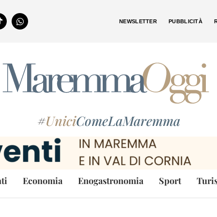
NEWSLETTER
PUBBLICITÀ
#
Unici
ComeLaMaremma
ti
Economia
Enogastronomia
Sport
Turi