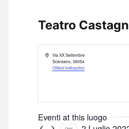
Teatro Castagn
I
Via XX Settembre
n
Scansano
,
58054
d
Ottieni indicazioni
i
r
i
z
z
o
Eventi at this luogo
2 Luglio 202
Oggi