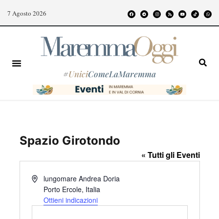
7 Agosto 2026
#
Unici
ComeLaMaremma
Spazio Girotondo
« Tutti gli Eventi
I
lungomare Andrea Doria
n
Porto Ercole
,
Italia
d
Ottieni indicazioni
i