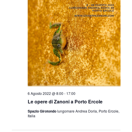
l
a
d
a
t
a
.
6 Agosto 2022 @ 8:00
-
17:00
Le opere di Zanoni a Porto Ercole
Spazio Girotondo
lungomare Andrea Doria, Porto Ercole,
Italia