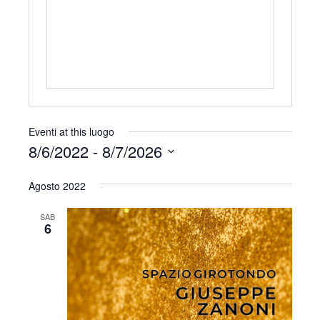
r
i
z
z
o
Eventi at this luogo
8/6/2022
 - 
8/7/2026
S
Agosto 2022
e
l
SAB
e
6
z
i
o
n
a