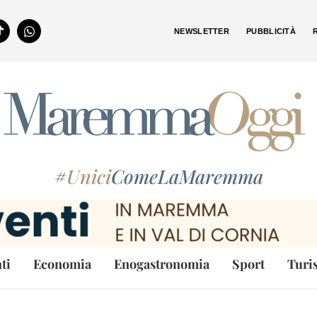
NEWSLETTER
PUBBLICITÀ
#
Unici
ComeLaMaremma
ti
Economia
Enogastronomia
Sport
Turi