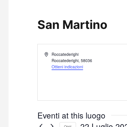
San Martino
I
Roccatederighi
n
Roccatederighi
,
58036
d
Ottieni indicazioni
i
r
i
z
z
o
Eventi at this luogo
22 Luglio 20
Oggi