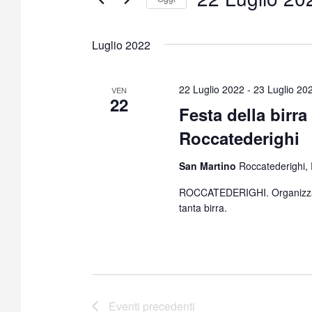
S
e
Luglio 2022
l
e
z
22 Luglio 2022
-
23 Luglio 20
VEN
22
i
Festa della birra
o
Roccatederighi
n
a
San Martino
Roccatederighi,
l
a
ROCCATEDERIGHI. Organizzata
d
tanta birra.
a
t
a
.
Eventi
precedenti