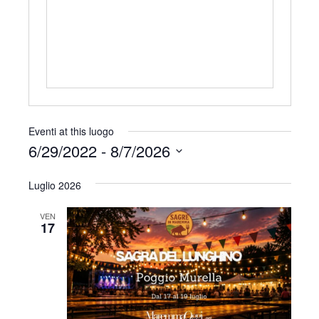
r
i
z
z
o
Eventi at this luogo
6/29/2022
 - 
8/7/2026
S
Luglio 2026
e
l
VEN
e
17
z
i
o
n
a