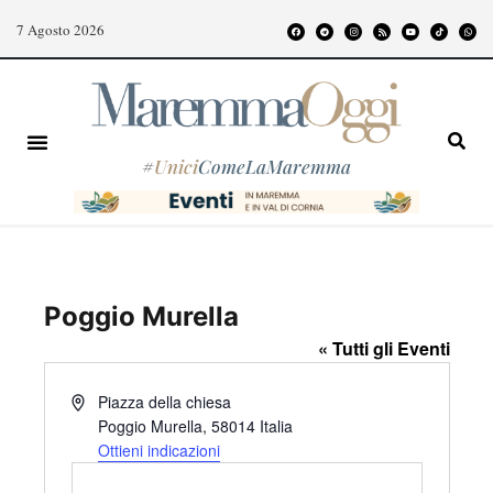
7 Agosto 2026
#
Unici
ComeLaMaremma
Poggio Murella
« Tutti gli Eventi
I
Piazza della chiesa
n
Poggio Murella
,
58014
Italia
d
Ottieni indicazioni
i