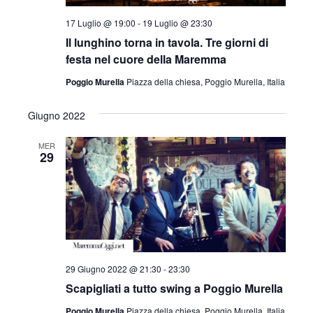
l
a
17 Luglio @ 19:00
-
19 Luglio @ 23:30
d
Il lunghino torna in tavola. Tre giorni di
a
festa nel cuore della Maremma
t
Poggio Murella
Piazza della chiesa, Poggio Murella, Italia
a
.
Giugno 2022
MER
29
29 Giugno 2022 @ 21:30
-
23:30
Scapigliati a tutto swing a Poggio Murella
Poggio Murella
Piazza della chiesa, Poggio Murella, Italia