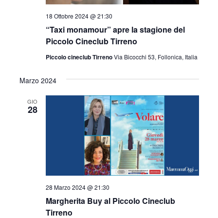
l
a
18 Ottobre 2024 @ 21:30
d
“Taxi monamour” apre la stagione del
a
Piccolo Cineclub Tirreno
t
Piccolo cineclub Tirreno
Via Bicocchi 53, Follonica, Italia
a
.
Marzo 2024
GIO
28
28 Marzo 2024 @ 21:30
Margherita Buy al Piccolo Cineclub
Tirreno