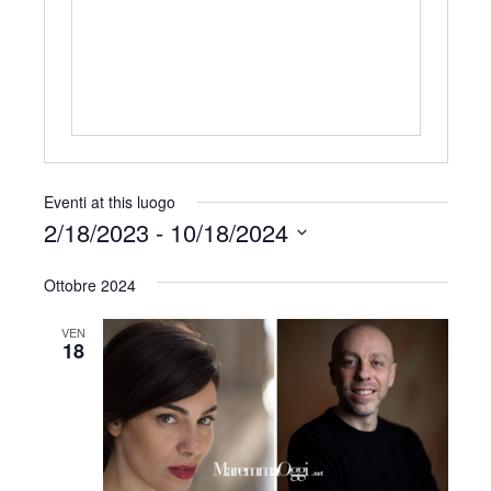
r
i
z
z
o
Eventi at this luogo
2/18/2023
 - 
10/18/2024
S
Ottobre 2024
e
l
VEN
e
18
z
i
o
n
a