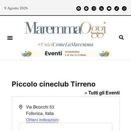
9 Agosto 2026
#
Unici
ComeLaMaremma
Piccolo cineclub Tirreno
« Tutti gli Eventi
I
Via Bicocchi 53
n
Follonica
,
Italia
d
Ottieni indicazioni
i