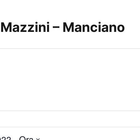
 Mazzini – Manciano
022
 - 
Ora