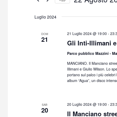
S
e
Luglio 2024
l
e
z
21 Luglio 2024 @ 19:00
-
23:
DOM
21
i
Gli Inti-Illiman
o
n
Parco pubblico Mazzini - 
a
MANCIANO. Il Manciano street m
l
Illimani e Giulio Wilson. Lo s
a
portano sul palco i più celebri
d
album “Agua”, un disco intenso 
a
t
a
.
20 Luglio 2024 @ 19:00
-
23:
SAB
20
Il Manciano stree