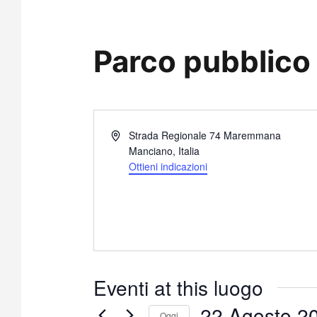
Parco pubblico
I
Strada Regionale 74 Maremmana
n
Manciano
,
Italia
d
Ottieni indicazioni
i
r
i
z
z
o
Eventi at this luogo
22 Agosto 2
Oggi