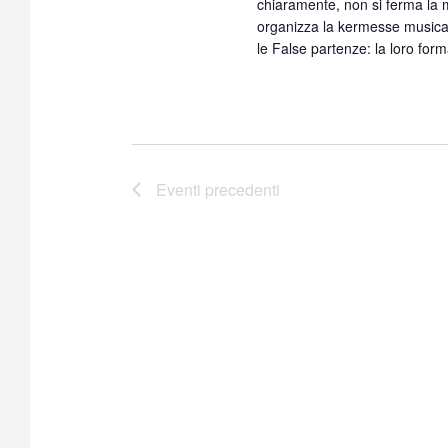
chiaramente, non si ferma la m
organizza la kermesse musicale
le False partenze: la loro for
Eventi
precedenti