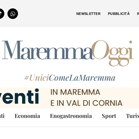
NEWSLETTER
PUBBLICITÀ
#
Unici
ComeLaMaremma
ti
Economia
Enogastronomia
Sport
Turi