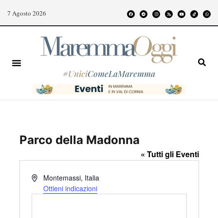
7 Agosto 2026
#
Unici
ComeLaMaremma
Parco della Madonna
« Tutti gli Eventi
I
Montemassi
,
Italia
n
Ottieni indicazioni
d
i