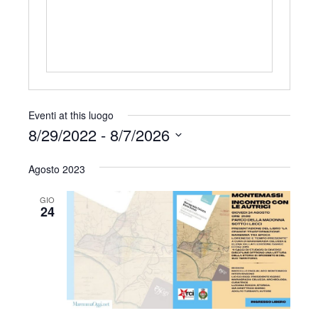
r
i
z
z
o
Eventi at this luogo
8/29/2022
 - 
8/7/2026
S
Agosto 2023
e
l
GIO
e
24
z
i
o
n
a
l