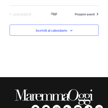
Eventi
precedenti
Oggi
Prossimi eventi
Iscriviti al calendario