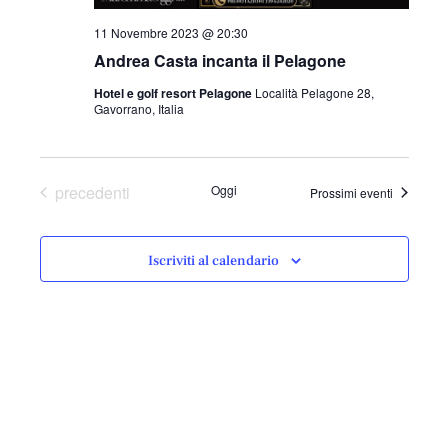
l
a
11 Novembre 2023 @ 20:30
d
Andrea Casta incanta il Pelagone
a
Hotel e golf resort Pelagone
Località Pelagone 28,
t
Gavorrano, Italia
a
.
Eventi
precedenti
Oggi
Prossimi eventi
Iscriviti al calendario