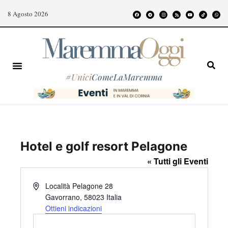
8 Agosto 2026
#
Unici
ComeLaMaremma
Hotel e golf resort Pelagone
« Tutti gli Eventi
I
Località Pelagone 28
n
Gavorrano
,
58023
Italia
d
Ottieni indicazioni
i