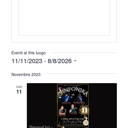
r
i
z
z
o
Eventi at this luogo
11/11/2023
 - 
8/8/2026
S
Novembre 2023
e
l
SAB
e
11
z
i
o
n
a