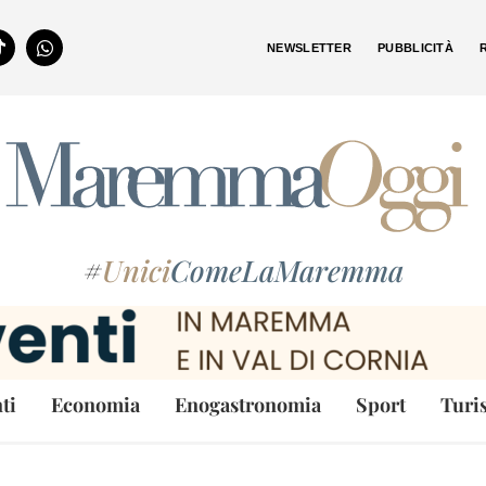
NEWSLETTER
PUBBLICITÀ
#
Unici
ComeLaMaremma
ti
Economia
Enogastronomia
Sport
Turi