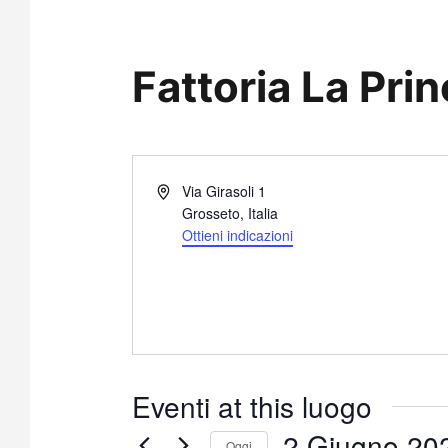
Fattoria La Prin
I
Via Girasoli 1
n
Grosseto
,
Italia
d
Ottieni indicazioni
i
r
i
z
z
o
Eventi at this luogo
2 Giugno 20
Oggi