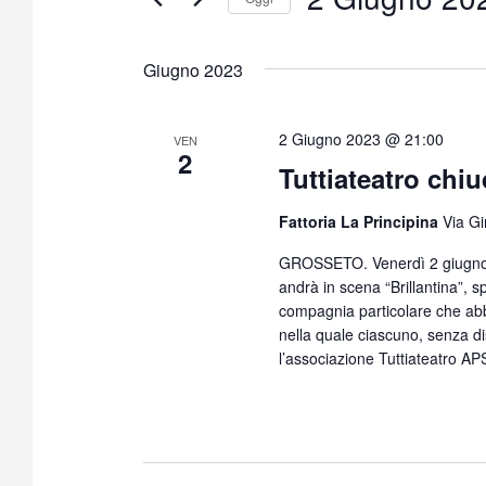
S
e
Giugno 2023
l
e
z
2 Giugno 2023 @ 21:00
VEN
2
i
Tuttiateatro chiu
o
n
Fattoria La Principina
Via Gi
a
GROSSETO. Venerdì 2 giugno al
l
andrà in scena “Brillantina”, s
a
compagnia particolare che abba
d
nella quale ciascuno, senza dis
a
l’associazione Tuttiateatro AP
t
a
.