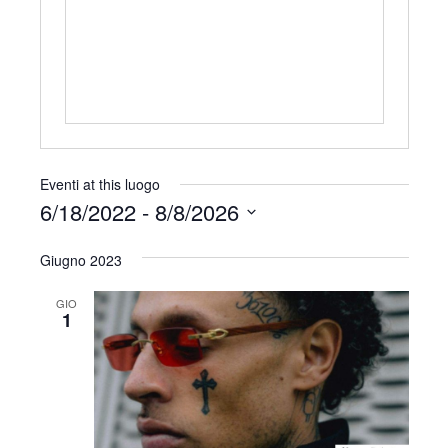
r
i
z
z
o
Eventi at this luogo
6/18/2022
 - 
8/8/2026
S
Giugno 2023
e
l
GIO
e
1
z
i
o
n
a