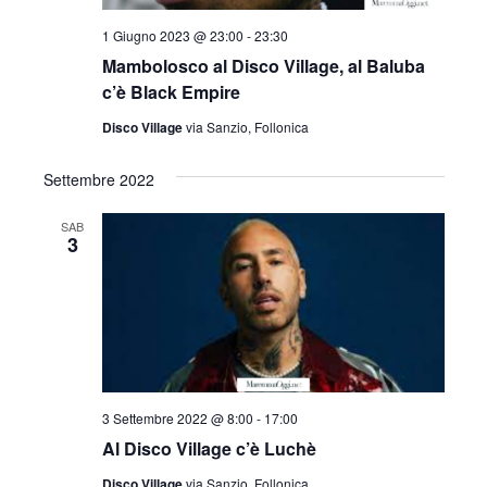
l
a
1 Giugno 2023 @ 23:00
-
23:30
d
Mambolosco al Disco Village, al Baluba
a
c’è Black Empire
t
Disco Village
via Sanzio, Follonica
a
.
Settembre 2022
SAB
3
3 Settembre 2022 @ 8:00
-
17:00
Al Disco Village c’è Luchè
Disco Village
via Sanzio, Follonica