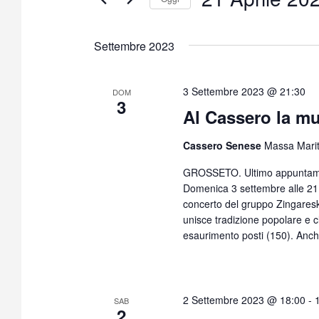
S
e
Settembre 2023
l
e
z
3 Settembre 2023 @ 21:30
DOM
3
i
Al Cassero la mu
o
n
Cassero Senese
Massa Mari
a
GROSSETO. Ultimo appuntament
l
Domenica 3 settembre alle 21.3
a
concerto del gruppo Zingaresk
d
unisce tradizione popolare e cl
a
esaurimento posti (150). Anc
t
a
.
2 Settembre 2023 @ 18:00
-
SAB
2