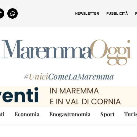
NEWSLETTER
PUBBLICITÀ
#
Unici
ComeLaMaremma
ti
Economia
Enogastronomia
Sport
Turi