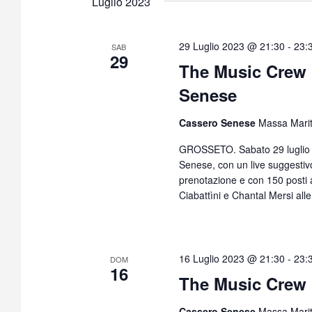
Luglio 2023
29 Luglio 2023 @ 21:30
-
23:
SAB
29
The Music Crew 
Senese
Cassero Senese
Massa Mari
GROSSETO. Sabato 29 luglio t
Senese, con un live suggestivo
prenotazione e con 150 posti 
Ciabattìni e Chantal Mersi all
16 Luglio 2023 @ 21:30
-
23:
DOM
16
The Music Crew 
Cassero Senese
Massa Mari