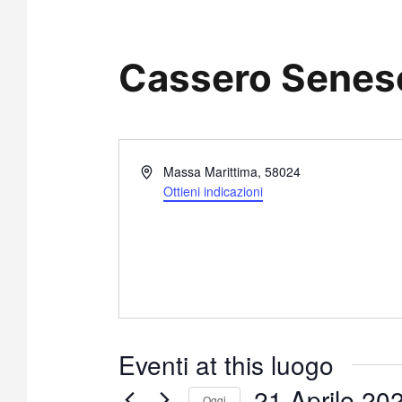
Cassero Senes
I
Massa Marittima
,
58024
n
Ottieni indicazioni
d
i
r
i
z
z
o
Eventi at this luogo
21 Aprile 20
Oggi