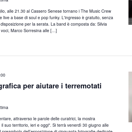
o, alle 21.30 al Cassero Senese tornano i The Music Crew
e live a base di soul e pop funky. L'ingresso è gratuito, senza
 disposizione per la serata. La band è composta da: Silvia
e voci, Marco Sorresina alle […]
:00
afica per aiutare i terremotati
ttima
tare, attraverso le parole delle curatrici, la mostra
il suo territorio, ieri e oggi". Si terrà venerdì 30 giugno alle
l preambolo dell’esposizione di cinquanta fotografie dedicate