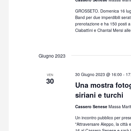
GROSSETO. Domenica 16 lugli
Band per due imperdibili serat
prenotazione e ha 150 posti a
Ciabattìni e Chantal Mersi all
Giugno 2023
30 Giugno 2023 @ 16:00
-
17
VEN
30
Una mostra fotogr
siriani e turchi
Cassero Senese
Massa Mari
Un incontro pubblico per presen
"Attraversare Aleppo, la città e 
16 al Cassero Senese e sarà i