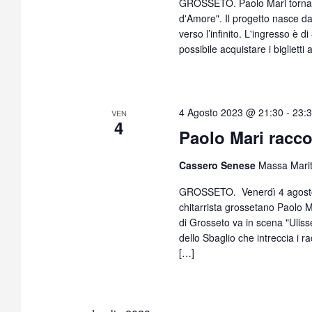
GROSSETO. Paolo Mari torna al
d'Amore". Il progetto nasce dal
verso l’infinito. L'ingresso è d
possibile acquistare i biglietti
4 Agosto 2023 @ 21:30
-
23:
VEN
4
Paolo Mari racco
Cassero Senese
Massa Mari
GROSSETO. Venerdì 4 agosto 
chitarrista grossetano Paolo M
di Grosseto va in scena "Uliss
dello Sbaglio che intreccia i 
[…]