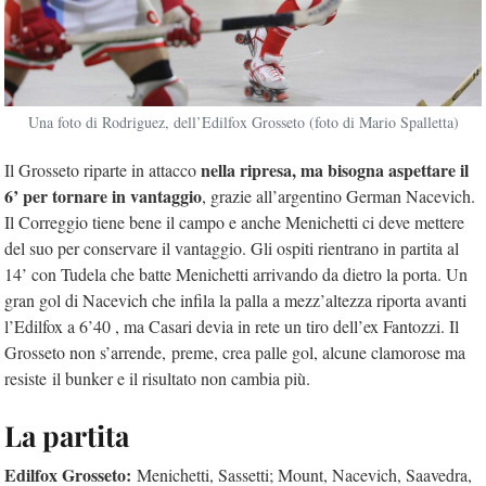
Una foto di Rodriguez, dell’Edilfox Grosseto (foto di Mario Spalletta)
nella ripresa, ma bisogna aspettare il
Il Grosseto riparte in attacco
6’ per tornare in vantaggio
, grazie all’argentino German Nacevich.
Il Correggio tiene bene il campo e anche Menichetti ci deve mettere
del suo per conservare il vantaggio. Gli ospiti rientrano in partita al
14’ con Tudela che batte Menichetti arrivando da dietro la porta. Un
gran gol di Nacevich che infila la palla a mezz’altezza riporta avanti
l’Edilfox a 6’40 , ma Casari devia in rete un tiro dell’ex Fantozzi. Il
Grosseto non s’arrende, preme, crea palle gol, alcune clamorose ma
resiste il bunker e il risultato non cambia più.
La partita
Edilfox Grosseto:
Menichetti, Sassetti; Mount, Nacevich, Saavedra,