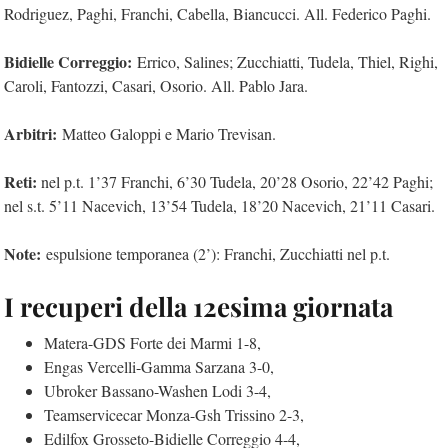
Rodriguez, Paghi, Franchi, Cabella, Biancucci. All. Federico Paghi.
Bidielle Correggio:
Errico, Salines; Zucchiatti, Tudela, Thiel, Righi,
Caroli, Fantozzi, Casari, Osorio. All. Pablo Jara.
Arbitri:
Matteo Galoppi e Mario Trevisan.
Reti:
nel p.t. 1’37 Franchi, 6’30 Tudela, 20’28 Osorio, 22’42 Paghi;
nel s.t. 5’11 Nacevich, 13’54 Tudela, 18’20 Nacevich, 21’11 Casari.
Note:
espulsione temporanea (2’): Franchi, Zucchiatti nel p.t.
I recuperi della 12esima giornata
Matera-GDS Forte dei Marmi 1-8,
Engas Vercelli-Gamma Sarzana 3-0,
Ubroker Bassano-Washen Lodi 3-4,
Teamservicecar Monza-Gsh Trissino 2-3,
Edilfox Grosseto-Bidielle Correggio 4-4,