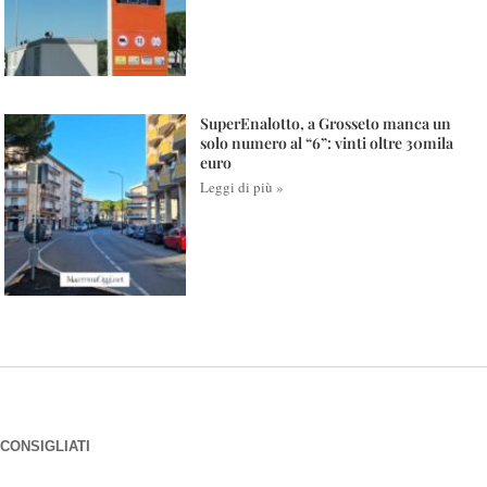
SuperEnalotto, a Grosseto manca un
solo numero al “6”: vinti oltre 30mila
euro
Leggi di più »
CONSIGLIATI