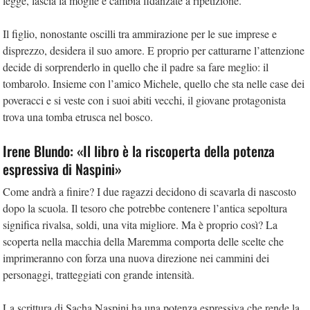
legge, lascia la moglie e cambia fidanzate a ripetizione.
Il figlio, nonostante oscilli tra ammirazione per le sue imprese e
disprezzo, desidera il suo amore. E proprio per catturarne l’attenzione
decide di sorprenderlo in quello che il padre sa fare meglio: il
tombarolo. Insieme con l’amico Michele, quello che sta nelle case dei
poveracci e si veste con i suoi abiti vecchi, il giovane protagonista
trova una tomba etrusca nel bosco.
Irene Blundo: «Il libro è la riscoperta della potenza
espressiva di Naspini»
Come andrà a finire? I due ragazzi decidono di scavarla di nascosto
dopo la scuola. Il tesoro che potrebbe contenere l’antica sepoltura
significa rivalsa, soldi, una vita migliore. Ma è proprio così? La
scoperta nella macchia della Maremma comporta delle scelte che
imprimeranno con forza una nuova direzione nei cammini dei
personaggi, tratteggiati con grande intensità.
La scrittura di Sacha Naspini ha una potenza espressiva che rende la