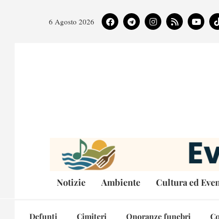
6 Agosto 2026
Notizie
Ambiente
Cultura ed Even
Defunti
Cimiteri
Onoranze funebri
Co