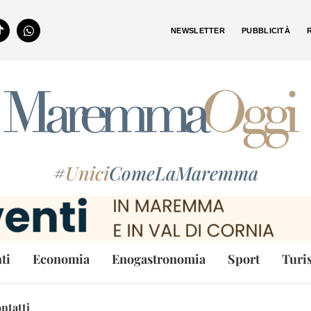
NEWSLETTER
PUBBLICITÀ
#
Unici
ComeLaMaremma
ti
Economia
Enogastronomia
Sport
Turi
ntatti