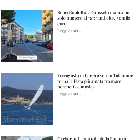
SuperEnalotto, a Grosseto manca un
solo numero al “6”: vinti oltre 30mila
euro
Leggi di più »
Ferragosto in barca a vela: a Talamone
torna la festa più amata tra mare,
porchetta e musica
Leggi di più »
Carburanti, controlli della Finanza: