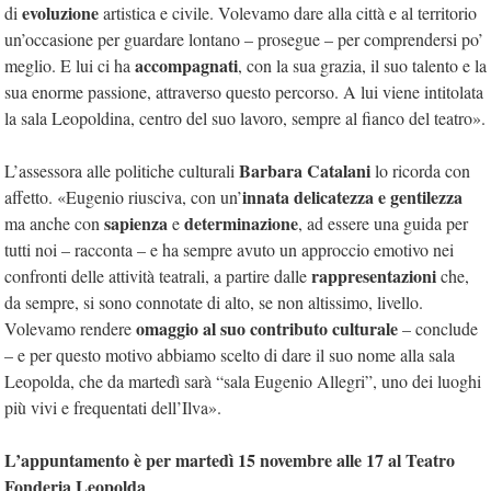
evoluzione
di
artistica e civile. Volevamo dare alla città e al territorio
un’occasione per guardare lontano – prosegue – per comprendersi po’
accompagnati
meglio. E lui ci ha
, con la sua grazia, il suo talento e la
sua enorme passione, attraverso questo percorso. A lui viene intitolata
la sala Leopoldina, centro del suo lavoro, sempre al fianco del teatro».
Barbara Catalani
L’assessora alle politiche culturali
lo ricorda con
innata delicatezza e gentilezza
affetto. «Eugenio riusciva, con un’
sapienza
determinazione
ma anche con
e
, ad essere una guida per
tutti noi – racconta – e ha sempre avuto un approccio emotivo nei
rappresentazioni
confronti delle attività teatrali, a partire dalle
che,
da sempre, si sono connotate di alto, se non altissimo, livello.
omaggio al suo contributo culturale
Volevamo rendere
– conclude
– e per questo motivo abbiamo scelto di dare il suo nome alla sala
Leopolda, che da martedì sarà “sala Eugenio Allegri”, uno dei luoghi
più vivi e frequentati dell’Ilva».
L’appuntamento è per martedì 15 novembre alle 17 al Teatro
Fonderia Leopolda
.