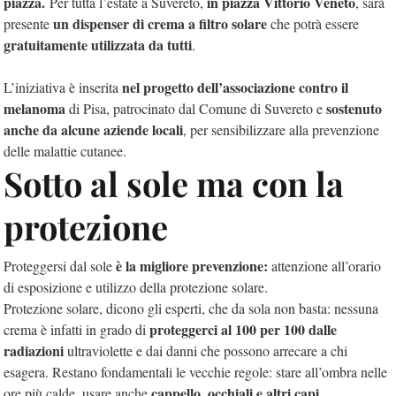
piazza.
in piazza Vittorio Veneto
Per tutta l’estate a Suvereto,
, sarà
un dispenser di crema a filtro solare
presente
che potrà essere
gratuitamente utilizzata da tutti
.
nel progetto dell’associazione contro il
L’iniziativa è inserita
melanoma
sostenuto
di Pisa, patrocinato dal Comune di Suvereto e
anche da alcune aziende locali
, per sensibilizzare alla prevenzione
delle malattie cutanee.
Sotto al sole ma con la
protezione
è la migliore prevenzione:
Proteggersi dal sole
attenzione all’orario
di esposizione e utilizzo della protezione solare.
Protezione solare, dicono gli esperti, che da sola non basta: nessuna
proteggerci al 100 per 100 dalle
crema è infatti in grado di
radiazioni
ultraviolette e dai danni che possono arrecare a chi
esagera. Restano fondamentali le vecchie regole: stare all’ombra nelle
cappello, occhiali e altri capi
ore più calde, usare anche