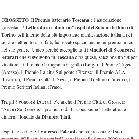
GROSSETO
Premio letterario Toscana
. Il
e l’associazione
“Letteratura e dintorni” ospiti del Salone del libro di
grossetana
Torino
. All’interno della più importante manifestazione italiana nel
settore dell’editoria, infatti, ha trovato spazio anche un premio unico
vincitori di 8 concorsi
nel suo genere. Unico perché raccoglie tutti i
letterari che si svolgono in Toscana
e tra questi, seleziona un “super
vincitore”: il Premio Garfagnana in giallo (Barga), il Premio Tagete
(Arezzo), il Premio La città Sul ponte (Firenze), il Premio ALA
(Livorno), il Premio Città di Siena, il Premio Il delfino (Tirrenia), il
Premio Scrittori Italiani (Prato).
Tra gli 8 concorsi letterari, c’è anche il Premio Città di Grosseto
“Amori Sui Generis”, promosso dall’associazione “Letteratura e
Dianora Tinti
dintorni” fondata da
.
Francesco Falconi
Ospiti, lo scrittore
che ha presentato il suo
romanzo, “Gli anni incompiuti”, candidato allo Strega 2020 e con il