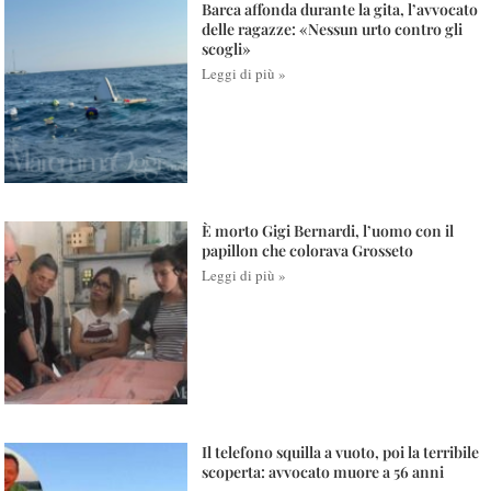
Barca affonda durante la gita, l’avvocato
delle ragazze: «Nessun urto contro gli
scogli»
Leggi di più »
È morto Gigi Bernardi, l’uomo con il
papillon che colorava Grosseto
Leggi di più »
Il telefono squilla a vuoto, poi la terribile
scoperta: avvocato muore a 56 anni