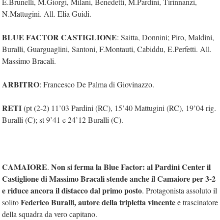
E.Brunelli, M.Giorgi, Milani, Benedetti, M.Pardini, Tirinnanzi,
N.Mattugini. All. Elia Guidi.
BLUE FACTOR CASTIGLIONE
: Saitta, Donnini; Piro, Maldini,
Buralli, Guarguaglini, Santoni, F.Montauti, Cabiddu, E.Perfetti. All.
Massimo Bracali.
ARBITRO
: Francesco De Palma di Giovinazzo.
RETI
(pt (2-2) 11’03 Pardini (RC), 15’40 Mattugini (RC), 19’04 rig.
Buralli (C); st 9’41 e 24’12 Buralli (C).
CAMAIORE
Non si ferma la Blue Factor: al Pardini Center il
.
Castiglione di Massimo Bracali stende anche il Camaiore per 3-2
e riduce ancora il distacco dal primo posto
. Protagonista assoluto il
Federico Buralli, autore della tripletta vincente
solito
e trascinatore
della squadra da vero capitano.