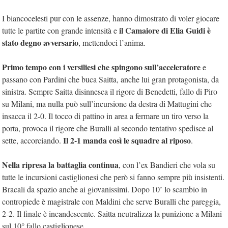
I biancocelesti pur con le assenze, hanno dimostrato di voler giocare
il Camaiore di Elia Guidi è
tutte le partite con grande intensità e
stato degno avversario
, mettendoci l’anima.
Primo tempo con i versiliesi che spingono sull’acceleratore
e
passano con Pardini che buca Saitta, anche lui gran protagonista, da
sinistra. Sempre Saitta disinnesca il rigore di Benedetti, fallo di Piro
su Milani, ma nulla può sull’incursione da destra di Mattugini che
insacca il 2-0. Il tocco di pattino in area a fermare un tiro verso la
porta, provoca il rigore che Buralli al secondo tentativo spedisce al
Il 2-1 manda così le squadre al riposo
sette, accorciando.
.
Nella ripresa la battaglia continua
, con l’ex Bandieri che vola su
tutte le incursioni castiglionesi che però si fanno sempre più insistenti.
Bracali da spazio anche ai giovanissimi. Dopo 10’ lo scambio in
contropiede è magistrale con Maldini che serve Buralli che pareggia,
2-2. Il finale è incandescente. Saitta neutralizza la punizione a Milani
sul 10° fallo castiglionese.