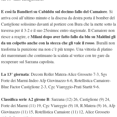
E così fa Bandieri su Cabiddu sul decimo fallo del Camaiore
. Si
arriva così all’ultimo minuto e la discesa da destra porta il bomber del
Castiglione solissimo davanti al portiere con Bura che la mette sotto la
traversa per il 3-2 e il suo 25esimoc entro stagionale. Il Camaiore non
Milani dopo aver fatto fallo da blu su Maldini gli
riesce a reagire, e
da un colpetto anche con la stecca che gli vale il rosso
. Buralli non
trasforma la punizione ma non c’è più tempo. Una vittoria di platino
dei maremmani che continuano la scalata al vertice con tre gare da
recuperare sul Sarzana capolista.
La 13° giornata
: Decom Roller Matera-Alice Grosseto 7-3, Sgs
Forte dei Marmi-Indeo Afp Giovinazzo 6-6, Rotellistica Camaiore-
Blue Factor Castiglione 2-3, Cgc Viareggio-Prati Startit 9-6.
Classifica serie A2 girone B
: Sarzana (12) 26, Castiglione (9­­) 24,
Forte dei Marmi (11) 19, Cgc Viareggio (9) 18, R.Matera (9) 16, Afp
Giovinazzo (11) 15, Rotellistica Camaiore (11) 12, Alice Grosseto