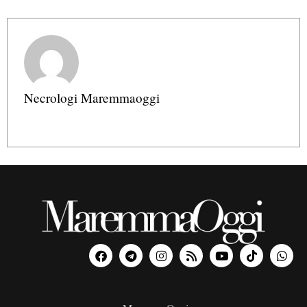
Necrologi Maremmaoggi