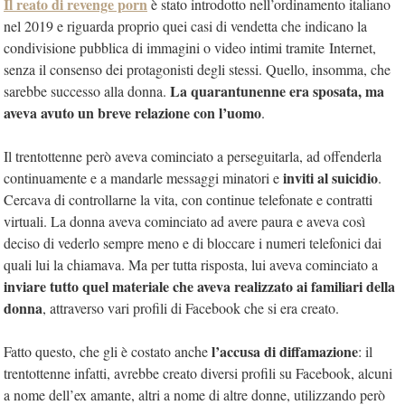
Il reato di revenge porn
è stato introdotto nell’ordinamento italiano
nel 2019 e riguarda proprio quei casi di vendetta che indicano la
condivisione pubblica di immagini o video intimi tramite Internet,
senza il consenso dei protagonisti degli stessi. Quello, insomma, che
La quarantunenne era sposata, ma
sarebbe successo alla donna.
aveva avuto un breve relazione con l’uomo
.
Il trentottenne però aveva cominciato a perseguitarla, ad offenderla
inviti al suicidio
continuamente e a mandarle messaggi minatori e
.
Cercava di controllarne la vita, con continue telefonate e contratti
virtuali. La donna aveva cominciato ad avere paura e aveva così
deciso di vederlo sempre meno e di bloccare i numeri telefonici dai
quali lui la chiamava. Ma per tutta risposta, lui aveva cominciato a
inviare tutto quel materiale che aveva realizzato ai familiari della
donna
, attraverso vari profili di Facebook che si era creato.
l’accusa di diffamazione
Fatto questo, che gli è costato anche
: il
trentottenne infatti, avrebbe creato diversi profili su Facebook, alcuni
a nome dell’ex amante, altri a nome di altre donne, utilizzando però