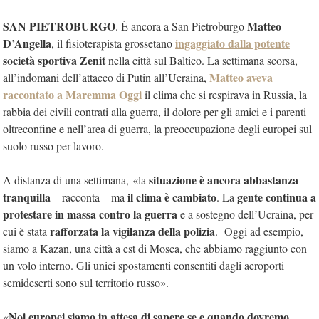
SAN PIETROBURGO
Matteo
. È ancora a San Pietroburgo
D’Angella
ingaggiato dalla potente
, il fisioterapista grossetano
società sportiva Zenit
nella città sul Baltico. La settimana scorsa,
Matteo aveva
all’indomani dell’attacco di Putin all’Ucraina,
raccontato a Maremma Oggi
il clima che si respirava in Russia, la
rabbia dei civili contrati alla guerra, il dolore per gli amici e i parenti
oltreconfine e nell’area di guerra, la preoccupazione degli europei sul
suolo russo per lavoro.
situazione è ancora abbastanza
A distanza di una settimana,
«
la
tranquilla
il clima è cambiato
gente continua a
– racconta –
ma
. La
protestare in massa contro la guerra
e a sostegno dell’Ucraina, per
rafforzata la vigilanza della polizia
cui è stata
.
Oggi ad esempio,
siamo a Kazan, una città a est di Mosca, che abbiamo raggiunto con
un volo interno. Gli unici spostamenti consentiti dagli aeroporti
semideserti sono sul territorio russo».
Noi europei siamo in attesa di sapere se e quando dovremo
«