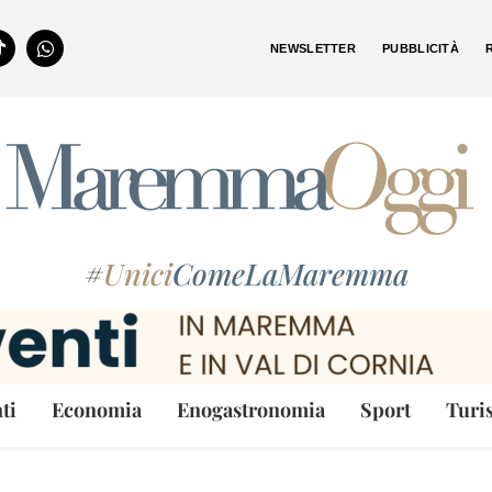
NEWSLETTER
PUBBLICITÀ
#
Unici
ComeLaMaremma
ti
Economia
Enogastronomia
Sport
Turi