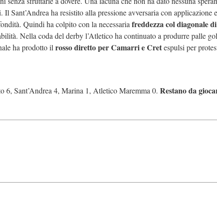
i senza sfruttarle a dovere. Una lacuna che non ha dato nessuna speran
. Il Sant’Andrea ha resistito alla pressione avversaria con applicazione e
freddezza col diagonale di
fondità. Quindi ha colpito con la necessaria
bilità. Nella coda del derby l’Atletico ha continuato a produrre palle go
rosso diretto per Camarri e Cret
nale ha prodotto il
espulsi per protes
Restano da gioca
seto 6, Sant’Andrea 4, Marina 1, Atletico Maremma 0.