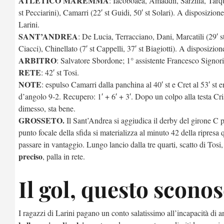
ATLETICO MAREMMA
: Iacoboaea, Amaddii, Sarzilla, Tarqu
st Pecciarini), Camarri (22′ st Guidi, 50′ st Solari). A disposizio
Larini.
SANT’ANDREA
: De Lucia, Terracciano, Dani, Marcatili (29′ st
Ciacci), Chinellato (7′ st Cappelli, 37′ st Biagiotti). A disposiz
ARBITRO
: Salvatore Sbordone; 1° assistente Francesco Signori
RETE
: 42′ st Tosi.
NOTE
: espulso Camarri dalla panchina al 40′ st e Cret al 53′ st
d’angolo 9-2. Recupero: 1′ + 6′ + 3′. Dopo un colpo alla testa Cri
dimesso, sta bene.
GROSSETO.
Il Sant’Andrea si aggiudica il derby del girone C
punto focale della sfida si materializza al minuto 42 della ripresa
passare in vantaggio. Lungo lancio dalla tre quarti, scatto di Tosi,
preciso
, palla in rete.
Il gol, questo scono
I ragazzi di Larini pagano un conto salatissimo all’incapacità di a