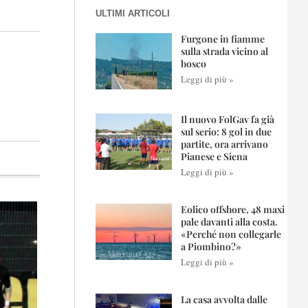
ULTIMI ARTICOLI
Furgone in fiamme
sulla strada vicino al
bosco
Leggi di più »
Il nuovo FolGav fa già
sul serio: 8 gol in due
partite, ora arrivano
Pianese e Siena
Leggi di più »
Eolico offshore, 48 maxi
pale davanti alla costa.
«Perché non collegarle
a Piombino?»
Leggi di più »
La casa avvolta dalle