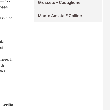
ini (27′
Grosseto - Castiglione
useppe
Monte Amiata E Colline
 (23′ st
alci
poi
orneo
. Il
 di
to e
a scritto