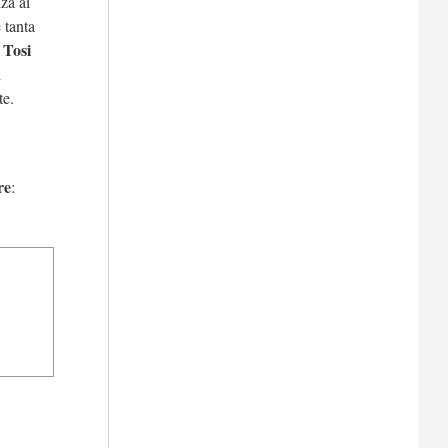
za ai
 tanta
 Tosi
l
te.
re
: