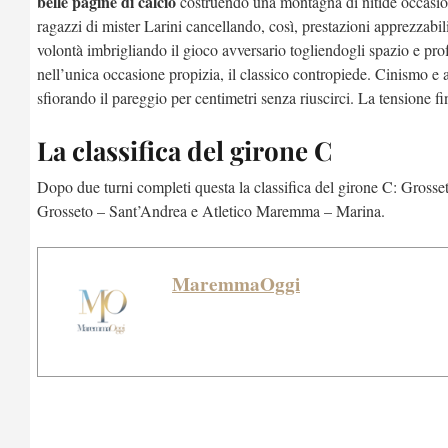
belle pagine di calcio
costruendo una montagna di nitide occasion
ragazzi di mister Larini cancellando, così, prestazioni apprezzabili
volontà imbrigliando il gioco avversario togliendogli spazio e pro
nell’unica occasione propizia, il classico contropiede. Cinismo e a
sfiorando il pareggio per centimetri senza riuscirci. La tensione fi
La classifica del girone C
Dopo due turni completi questa la classifica del girone C: Gros
Grosseto – Sant’Andrea e Atletico Maremma – Marina.
MaremmaOggi