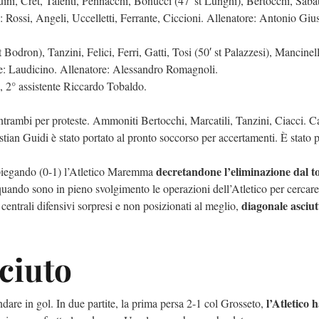
ini, Cret, Talenti, Pennacchi, Bonucci (47′ st Lunghi), Bertocchi, Sabat
ne: Rossi, Angeli, Uccelletti, Ferrante, Ciccioni. Allenatore: Antonio Gi
 Bodron), Tanzini, Felici, Ferri, Gatti, Tosi (50′ st Palazzesi), Mancinelli
ione: Laudicino. Allenatore: Alessandro Romagnoli.
, 2° assistente Riccardo Tobaldo.
 entrambi per proteste. Ammoniti Bertocchi, Marcatili, Tanzini, Ciacci. C
stian Guidi è stato portato al pronto soccorso per accertamenti. È stato 
decretandone
l’eliminazione dal t
 piegando (0-1) l’Atletico Maremma
 quando sono in pieno svolgimento le operazioni dell’Atletico per cercare
diagonale asciut
 centrali difensivi sorpresi e non posizionati al meglio,
sciuto
l’Atletico h
ndare in gol. In due partite, la prima persa 2-1 col Grosseto,