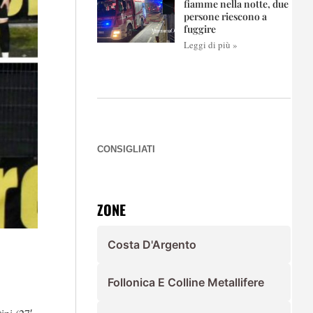
fiamme nella notte, due
persone riescono a
fuggire
Leggi di più »
CONSIGLIATI
ZONE
Costa D'Argento
Follonica E Colline Metallifere