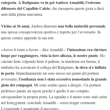
categoria
A Batignano va in gol Andrea Amaddii, l’estremo
.
difensore del Capalbio Calcio
, che riassapora questa gioia a dieci
anni dalla prima marcatura.
Vicino ai 36 anni,
una bella maturità personale
Andrea dimostra
,
una spessa consapevolezza sportiva e rispetto per l’avversario. In
questa cornice appende la sua rete.
l’intenzione era rinviare
«Avevo il vento a favore – dice Amaddii –
lungo per raggiungere, vista la loro altezza, le nostre punte
. Ho
calciato forte colpendo bene il pallone, la traiettoria era buona, il
la sfera si è infilata
rimbalzo ha scavalcato il collega del Batignano,
in porta
. Immediatamente mi sono messo nei panni del portiere
l’esultanza non è stata eccessiva nonostante la grande
avversario,
gioia dei compagni
. Mi sono sentito quasi a disagio. Un portiere
preferisce parare un rigore perché è quello il suo compito,
salvaguardare la propria porta. La squadra e il mister sono stati carini
nel festeggiarmi -conclude Amaddii – senza troppe cerimonie.
L’essenziale è assaporare il successo».