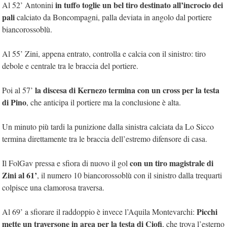
in tuffo toglie un bel tiro destinato all’incrocio dei
Al 52’ Antonini
pali
calciato da Boncompagni, palla deviata in angolo dal portiere
biancorossoblù.
Al 55’ Zini, appena entrato, controlla e calcia con il sinistro: tiro
debole e centrale tra le braccia del portiere.
la discesa di Kernezo termina con un cross per la testa
Poi al 57’
di Pino
, che anticipa il portiere ma la conclusione è alta.
Un minuto più tardi la punizione dalla sinistra calciata da Lo Sicco
termina direttamente tra le braccia dell’estremo difensore di casa.
con un tiro magistrale di
Il FolGav pressa e sfiora di nuovo il gol
Zini al 61’
, il numero 10 biancorossoblù con il sinistro dalla trequarti
colpisce una clamorosa traversa.
Picchi
Al 69’ a sfiorare il raddoppio è invece l’Aquila Montevarchi:
mette un traversone in area per la testa di Ciofi
, che trova l’esterno