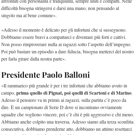
affrontati con personalità e tranquillità, sempre uniti e compatti. Nelle
difficoltà bisogna stringersi e darsi una mano, non pensando al
singolo ma al bene comune».
«Adesso il momento è delicato per gli infortuni che si susseguono.
Dobbiamo essere bravi a compattarci e diventare più forti e cattivi.
Non posso rimproverare nulla ai ragazzi sotto l’aspetto dell’impegno.
Poi può bastare un episodio a dare fiducia, bisogna metterci del nostro
per farla girare dalla nostra parte».
Presidente Paolo Balloni
«Il rammarico più grande è per i tre infortuni che abbiamo avuto in
prima quello di Pignat, poi quelli di Scartoni e di Marino
campo,
.
Adesso il pensiero va in primis ai ragazzi, sulla partita c’è poco da
dire. È un campionato di Serie D dove si incontrano ovviamente
squadre che vogliono vincere, poi c’è chi è più aggressivo e chi meno.
Abbiamo anche colpito una traversa. Adesso siamo alla terza sconfitta
consecutiva, dobbiamo prenderne atto, dobbiamo un attimo resettarci