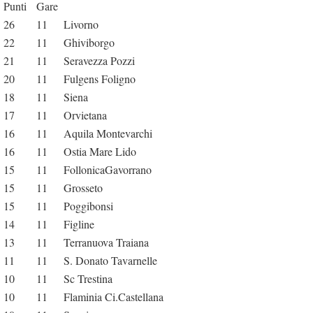
Punti
Gare
26
11
Livorno
22
11
Ghiviborgo
21
11
Seravezza Pozzi
20
11
Fulgens Foligno
18
11
Siena
17
11
Orvietana
16
11
Aquila Montevarchi
16
11
Ostia Mare Lido
15
11
FollonicaGavorrano
15
11
Grosseto
15
11
Poggibonsi
14
11
Figline
13
11
Terranuova Traiana
11
11
S. Donato Tavarnelle
10
11
Sc Trestina
10
11
Flaminia Ci.Castellana