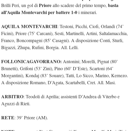
Priore
basta
Brilli Peri, un gol di
allo scadere del primo tempo,
all’Aquila Montevarchi per battere 1-0
i minerari.
AQUILA MONTEVARCHI
: Testoni, Picchi, Ciofi, Orlandi (74’
Ficini), Priore (75’ Carcani), Sesti, Martinelli, Artini, Saltalamacchia,
Franco, Boncompagni (85’ Casagni). A disposizione Conti, Sturli,
Bigazzi, Zhupa, Rufini, Borgia. All. Lelli.
FOLLONICAGAVORRANO:
Antonini; Morelli, Pignat (80’
Brunetti), Grifoni (53’ Zini), Pino (60’ D’Este), Scartoni (64’
Morgantini), Kondaj (83’ Souare), Tatti, Lo Sicco, Marino, Kernezo.
A disposizione Romano, D’Agata, Scartabelli, Cret. All. Masi.
ARBITRO
: Teodoli di Aprilia; assistenti D’Andrea di Viterbo e
Aguzzi di Rieti.
RETE
: 39’ Priore (AM).