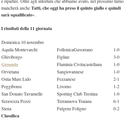
e ripartire. Oltre agli infortuni che abbiamo avuto, nel prossimo turno
Tatti, che oggi ha preso il quinto giallo e quindi
mancherà anche
sarà squalificato
».
I risultati della 11 giornata
Domenica 10 novembre
Aquila Montevarchi
FollonicaGavorrano
1-0
Ghiviborgo
Figline
3-0
Grosseto
Flaminia Civitacastellana
1-0
Orvietana
Sangiovannese
1-0
Ostia Mare Lido
Fezzanese
2-1
Poggibonsi
Livorno
1-2
San Donato Tavarnelle
Sporting Club Trestina
1-0
Seravezza Pozzi
Terranuova Traiana
6-1
Siena
Fulgens Foligno
0-2
Classifica