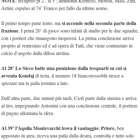
NOTE
: recupero pt 2’, st 5’; ammoniti Kernezo, Morelli, Masi, Zini,
Artini; espulso al 74’ Franco per fallo da ultimo uomo.
si accende nella seconda parte della
Il primo tempo parte lento, ma
frazione
. I primi 20’ di gioco sono infatti di studio per le due squadre,
con i portieri che rimangono inoperosi. La prima conclusione arriva
proprio al ventesimo ed è ad opera di Tatti, che viene contrastato in
calcio d’angolo dalla difesa aretina.
Al 28’ Lo Sicco batte una punizione dalla trequarti su cui si
avventa Kondaj
di testa, il numero 18 biancorossoblù riesce a
spizzare ma la palla termina a lato.
Dall’altra parte, due minuti più tardi, Ciofi parte dalla sinistra e arriva
al tiro, impegnando Antonini con una conclusione centrale, il portiere
di pugno allontana la sfera.
Al 39’ l’Aquila Montevarchi trova il vantaggio: Priore,
ben
appostato in area, riceva una palla dalla destra, controlla e tutto solo