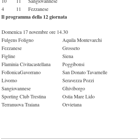
10
11
Sangiovannese
4
11
Fezzanese
Il programma della 12 giornata
Domenica 17 novembre ore 14.30
Fulgens Foligno
Aquila Montevarchi
Fezzanese
Grosseto
Figline
Siena
Flaminia Civitacastellana
Poggibonsi
FollonicaGavorrano
San Donato Tavarnelle
Livorno
Seravezza Pozzi
Sangiovannese
Ghiviborgo
Sporting Club Trestina
Ostia Mare Lido
Terranuova Traiana
Orvietana