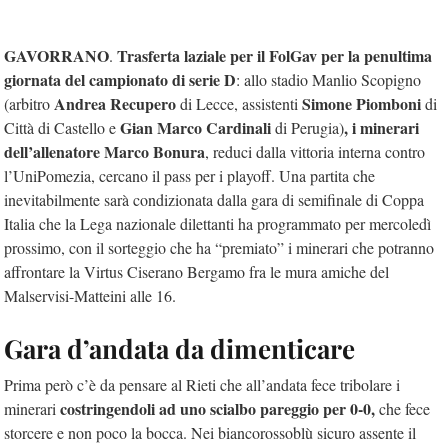
GAVORRANO
Trasferta laziale per il FolGav per la penultima
.
giornata del campionato di serie D
: allo stadio Manlio Scopigno
Andrea Recupero
Simone Piomboni
(arbitro
di Lecce, assistenti
di
Gian Marco Cardinali
, i minerari
Città di Castello e
di Perugia)
dell’allenatore Marco Bonura
, reduci dalla vittoria interna contro
l’UniPomezia, cercano il pass per i playoff. Una partita che
inevitabilmente sarà condizionata dalla gara di semifinale di Coppa
Italia che la Lega nazionale dilettanti ha programmato per mercoledì
prossimo, con il sorteggio che ha “premiato” i minerari che potranno
affrontare la Virtus Ciserano Bergamo fra le mura amiche del
Malservisi-Matteini alle 16.
Gara d’andata da dimenticare
Prima però c’è da pensare al Rieti che all’andata fece tribolare i
costringendoli ad uno scialbo pareggio per 0-0,
minerari
che fece
storcere e non poco la bocca. Nei biancorossoblù sicuro assente il