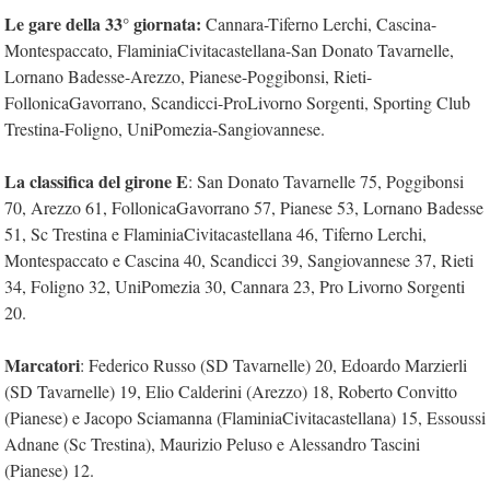
Le gare della 33° giornata:
Cannara-Tiferno Lerchi, Cascina-
Montespaccato, FlaminiaCivitacastellana-San Donato Tavarnelle,
Lornano Badesse-Arezzo, Pianese-Poggibonsi, Rieti-
FollonicaGavorrano, Scandicci-ProLivorno Sorgenti, Sporting Club
Trestina-Foligno, UniPomezia-Sangiovannese.
La classifica del girone E
: San Donato Tavarnelle 75, Poggibonsi
70, Arezzo 61, FollonicaGavorrano 57, Pianese 53, Lornano Badesse
51, Sc Trestina e FlaminiaCivitacastellana 46, Tiferno Lerchi,
Montespaccato e Cascina 40, Scandicci 39, Sangiovannese 37, Rieti
34, Foligno 32, UniPomezia 30, Cannara 23, Pro Livorno Sorgenti
20.
Marcatori
: Federico Russo (SD Tavarnelle) 20, Edoardo Marzierli
(SD Tavarnelle) 19, Elio Calderini (Arezzo) 18, Roberto Convitto
(Pianese) e Jacopo Sciamanna (FlaminiaCivitacastellana) 15, Essoussi
Adnane (Sc Trestina), Maurizio Peluso e Alessandro Tascini
(Pianese) 12.