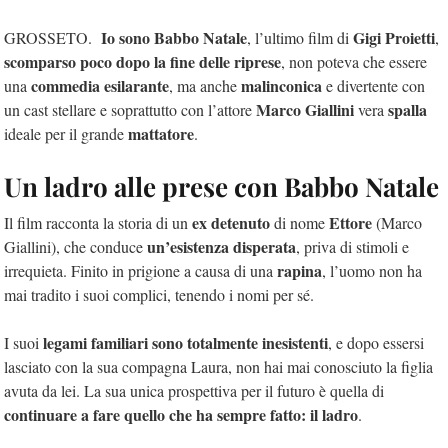
Io sono Babbo Natale
Gigi Proietti
GROSSETO.
, l’ultimo film di
,
scomparso poco dopo la fine delle riprese
, non poteva che essere
commedia esilarante
malinconica
una
, ma anche
e divertente con
Marco Giallini
spalla
un cast stellare e soprattutto con l’attore
vera
mattatore
ideale per il grande
.
Un ladro alle prese con Babbo Natale
ex detenuto
Ettore
Il film racconta la storia di un
di nome
(Marco
un’esistenza disperata
Giallini), che conduce
, priva di stimoli e
rapina
irrequieta. Finito in prigione a causa di una
, l’uomo non ha
mai tradito i suoi complici, tenendo i nomi per sé.
legami familiari sono totalmente inesistenti
I suoi
, e dopo essersi
lasciato con la sua compagna Laura, non hai mai conosciuto la figlia
avuta da lei. La sua unica prospettiva per il futuro è quella di
continuare a fare quello che ha sempre fatto: il ladro
.