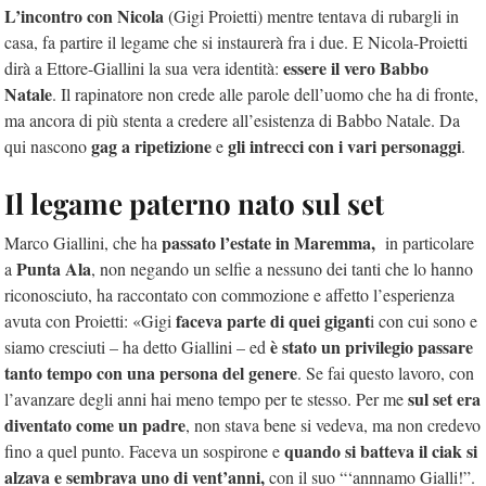
L’incontro con Nicola
(Gigi Proietti) mentre tentava di rubargli in
casa, fa partire il legame che si instaurerà fra i due. E Nicola-Proietti
essere il vero Babbo
dirà a Ettore-Giallini la sua vera identità:
Natale
. Il rapinatore non crede alle parole dell’uomo che ha di fronte,
ma ancora di più stenta a credere all’esistenza di Babbo Natale. Da
gag a ripetizione
gli intrecci con i vari personaggi
qui nascono
e
.
Il legame paterno nato sul set
passato l’estate in Maremma,
Marco Giallini, che ha
in particolare
Punta Ala
a
, non negando un selfie a nessuno dei tanti che lo hanno
riconosciuto, ha raccontato con commozione e affetto l’esperienza
faceva parte di quei gigant
avuta con Proietti: «Gigi
i con cui sono e
è stato un privilegio passare
siamo cresciuti – ha detto Giallini – ed
tanto tempo con una persona del genere
. Se fai questo lavoro, con
sul set era
l’avanzare degli anni hai meno tempo per te stesso. Per me
diventato come un padre
, non stava bene si vedeva, ma non credevo
quando si batteva il ciak si
fino a quel punto. Faceva un sospirone e
alzava e sembrava uno di vent’anni,
con il suo “‘annnamo Gialli!”.