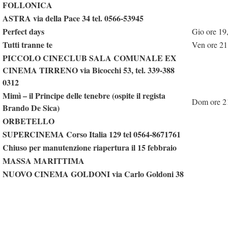
FOLLONICA
ASTRA via della Pace 34 tel. 0566-53945
Perfect days
Gio ore 19
Tutti tranne te
Ven ore 21
PICCOLO CINECLUB SALA COMUNALE EX
CINEMA TIRRENO via Bicocchi 53, tel. 339-388
0312
Mimì – il Principe delle tenebre (ospite il regista
Dom ore 2
Brando De Sica)
ORBETELLO
SUPERCINEMA Corso Italia 129 tel 0564-8671761
Chiuso per manutenzione riapertura il 15 febbraio
MASSA MARITTIMA
NUOVO CINEMA GOLDONI via Carlo Goldoni 38