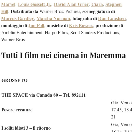
Marvel
Louis Gossett Jr.
David Alan Grier
Ciara
Stephen
,
,
,
,
Hill
Distribuito da
sceneggiatura di
.
Warner Bros. Pictures,
Marcus Gardley
Marsha Norman
fotografia di
Dan Laustsen
,
,
,
montaggio di
Jon Poll
musiche di
Kris Bowers
produzione di
,
,
Amblin Entertainment, Harpo Films, Scott Sanders Productions,
Warner Bros.
Tutti I film nei cinema in Maremma
GROSSETO
THE SPACE via Canada 80 – Tel. 892111
Gio, Ven o
Povere creature
17.45, 18.
21
Gio, Ven o
I soliti idioti 3 – il ritorno
18.15, 19.