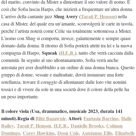
del marito, convinto da Mister a dimostrare il suo valore di uomo. È
così che Sofia lascia Harpo, che inizierà a frequentare un’altra donna.
Shug Avery
Taraji P. Henson
L’arrivo della cantante jazz
(
) nella
casa di Mister, del quale era un’amante, sconvolgerà le carte in tavola,
perché l’artista noterà come Celie sia totalmente sottomessa a Mister.
L’uomo con Shug si comporta, invece, galantemente e sempre quasi
domato dalla donna. Il ritorno di Sofia porterà attriti tra lei e la nuova
Squeak
H.E.R.
compagna di Harpo,
(
), tanto che verrà cacciata dalla
comunità. In seguito al suo allontanamento, Sofia verrà anche
arrestata per aver disubbidito a un ordine di una donna bianca. Questo
gruppo di donne, vessate e maltrattate, dovrà instaurare una forte
sorellanza, trovare il coraggio di allontanare dalle loro vite uomini
tossici e di vivere da sole in una società dove il colore della pelle ha
un peso importante.
Il colore viola (Usa
, d
rammatico,
musicale
2023, durata 1
41
minuti).
Regia di
Blitz Bazawule
Attori:
Fantasia Barrino
Halle
.
,
Bailey
Taraji P. Henson
H.E.R.
Danielle Brooks
Colman
,
,
,
,
Domingo
Corey Hawkins
Deon Cole
Aunjanue Ellis
Elizabeth
,
,
,
,