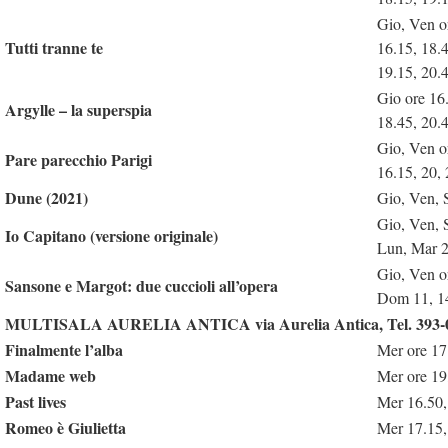
Gio, Ven o
Tutti tranne te
16.15, 18.
19.15, 20.
Gio ore 16
Argylle – la superspia
18.45, 20.
Gio, Ven o
Pare parecchio Parigi
16.15, 20,
Dune (2021)
Gio, Ven, 
Gio, Ven, 
Io Capitano (versione originale)
Lun, Mar 
Gio, Ven o
Sansone e Margot: due cuccioli all’opera
Dom 11, 14
MULTISALA AURELIA ANTICA via Aurelia Antica, Tel. 393-
Finalmente l’alba
Mer ore 17
Madame web
Mer ore 19
Past lives
Mer 16.50,
Romeo è Giulietta
Mer 17.15,