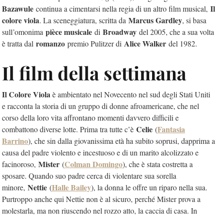
Bazawule
Il
continua a cimentarsi nella regia di un altro film musical,
colore viola
Marcus Gardley
. La sceneggiatura, scritta da
, si basa
pièce musicale
Broadway
sull’omonima
di
del 2005, che a sua volta
romanzo
Alice Walker
è tratta dal
premio Pulitzer di
del 1982.
Il film della settimana
Il Colore Viola
è ambientato nel Novecento nel sud degli Stati Uniti
e racconta la storia di un gruppo di donne afroamericane, che nel
corso della loro vita affrontano momenti davvero difficili e
Celie
Fantasia
combattono diverse lotte. Prima tra tutte c’è
(
Barrino
), che sin dalla giovanissima età ha subito soprusi, dapprima a
causa del padre violento e incestuoso e di un marito alcolizzato e
Mister
Colman Domingo
facinoroso,
(
), che è stata costretta a
sposare. Quando suo padre cerca di violentare sua sorella
Nettie
Halle Bailey
minore,
(
), la donna le offre un riparo nella sua.
Purtroppo anche qui Nettie non è al sicuro, perché Mister prova a
molestarla, ma non riuscendo nel rozzo atto, la caccia di casa. In