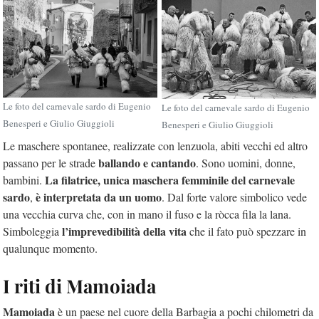
Le foto del carnevale sardo di Eugenio
Le foto del carnevale sardo di Eugenio
Benesperi e Giulio Giuggioli
Benesperi e Giulio Giuggioli
Le maschere spontanee, realizzate con lenzuola, abiti vecchi ed altro
ballando e cantando
passano per le strade
. Sono uomini, donne,
La filatrice, unica maschera femminile del carnevale
bambini.
sardo
è interpretata da un uomo
,
. Dal forte valore simbolico vede
una vecchia curva che, con in mano il fuso e la ròcca fila la lana.
l’imprevedibilità
della vita
Simboleggia
che il fato può spezzare in
qualunque momento.
I riti di Mamoiada
Mamoiada
è un paese nel cuore della Barbagia a pochi chilometri da