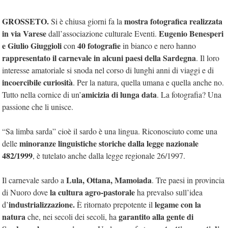
GROSSETO.
mostra fotografica realizzata
Si è chiusa giorni fa la
in via Varese
Eugenio Benesperi
dall’associazione culturale Eventi.
e Giulio Giuggioli
40 fotografie
con
in bianco e nero hanno
rappresentato il carnevale in alcuni paesi della Sardegna
. Il loro
interesse amatoriale si snoda nel corso di lunghi anni di viaggi e di
incoercibile curiosità
. Per la natura, quella umana e quella anche no.
amicizia di lunga data
Tutto nella cornice di un’
. La fotografia? Una
passione che li unisce.
“Sa limba sarda” cioè il sardo è una lingua. Riconosciuto come una
minoranze linguistiche storiche dalla legge nazionale
delle
482/1999
, è tutelato anche dalla legge regionale 26/1997.
Lula, Ottana, Mamoiada
Il carnevale sardo a
. Tre paesi in provincia
la cultura agro-pastorale
di Nuoro dove
ha prevalso sull’idea
industrializzazione.
legame con la
d’
È ritornato prepotente il
natura
garantito alla gente di
che, nei secoli dei secoli, ha