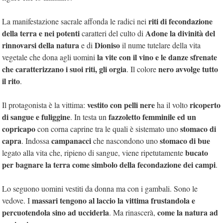
riti di fecondazione
La manifestazione sacrale affonda le radici nei
della terra e nei potenti
Adone
la divinità del
caratteri del culto di
rinnovarsi della natura
Dioniso
e di
il nume tutelare della vita
la vite con il vino e le danze sfrenate
vegetale che dona agli uomini
che caratterizzano i suoi riti, gli orgia
nero avvolge tutto
. Il colore
il rito
.
vestito con pelli nere
ricoperto
Il protagonista è la vittima:
ha il volto
di sangue e fuliggine
fazzoletto femminile ed un
. In testa un
copricapo
stomaco di
con corna caprine tra le quali è sistemato uno
capra
campanacci
stomaco di bue
. Indossa
che nascondono uno
bucato
legato alla vita che, ripieno di sangue, viene ripetutamente
per bagnare la terra come simbolo della fecondazione dei campi
.
Lo seguono uomini vestiti da donna ma con i gambali. Sono le
massari tengono al laccio la vittima frustandola e
vedove. I
percuotendola sino ad ucciderla
come la natura ad
. Ma rinascerà,