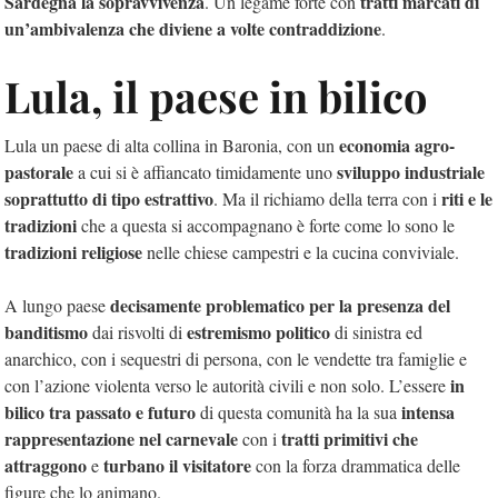
Sardegna la sopravvivenza
tratti marcati di
. Un legame forte con
un’ambivalenza che diviene a volte contraddizione
.
Lula, il paese in bilico
economia agro-
Lula un paese di alta collina in Baronia, con un
pastorale
sviluppo industriale
a cui si è affiancato timidamente uno
soprattutto di tipo estrattivo
riti e le
. Ma il richiamo della terra con i
tradizioni
che a questa si accompagnano è forte come lo sono le
tradizioni religiose
nelle chiese campestri e la cucina conviviale.
decisamente problematico per la presenza del
A lungo paese
banditismo
estremismo politico
dai risvolti di
di sinistra ed
anarchico, con i sequestri di persona, con le vendette tra famiglie e
in
con l’azione violenta verso le autorità civili e non solo. L’essere
bilico tra passato e futuro
intensa
di questa comunità ha la sua
rappresentazione nel carnevale
tratti primitivi che
con i
attraggono
turbano
il visitatore
e
con la forza drammatica delle
figure che lo animano.