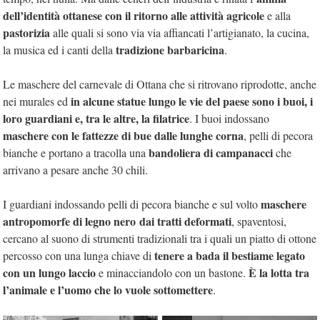
dell’identità ottanese con il ritorno alle attività agricole
e alla
pastorizia
alle quali si sono via via affiancati l’artigianato, la cucina,
tradizione barbaricina
la musica ed i canti della
.
Le maschere del carnevale di Ottana che si ritrovano riprodotte, anche
in alcune statue lungo le vie del paese sono i buoi, i
nei murales ed
loro guardiani e, tra le altre, la filatrice
. I buoi indossano
maschere con le fattezze di bue
dalle lunghe corna
, pelli di pecora
bandoliera di campanacci
bianche e portano a tracolla una
che
arrivano a pesare anche 30 chili.
maschere
I guardiani indossando pelli di pecora bianche e sul volto
antropomorfe di legno nero
dai tratti deformati
, spaventosi,
cercano al suono di strumenti tradizionali tra i quali un piatto di ottone
tenere a bada il bestiame legato
percosso con una lunga chiave di
con un lungo laccio
È la lotta tra
e minacciandolo con un bastone.
l’animale e l’uomo che lo vuole sottomettere
.