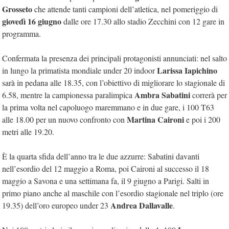
Grosseto
che attende tanti campioni dell’atletica, nel pomeriggio di
giovedì 16 giugno
dalle ore 17.30 allo stadio Zecchini con 12 gare in
programma.
Confermata la presenza dei principali protagonisti annunciati: nel salto
Larissa Iapichino
in lungo la primatista mondiale under 20 indoor
sarà in pedana alle 18.35, con l’obiettivo di migliorare lo stagionale di
Ambra Sabatini
6.58, mentre la campionessa paralimpica
correrà per
la prima volta nel capoluogo maremmano e in due gare, i 100 T63
Martina Caironi
alle 18.00 per un nuovo confronto con
e poi i 200
metri alle 19.20.
È la quarta sfida dell’anno tra le due azzurre: Sabatini davanti
nell’esordio del 12 maggio a Roma, poi Caironi al successo il 18
maggio a Savona e una settimana fa, il 9 giugno a Parigi. Salti in
primo piano anche al maschile con l’esordio stagionale nel triplo (ore
Andrea Dallavalle
19.35) dell’oro europeo under 23
.