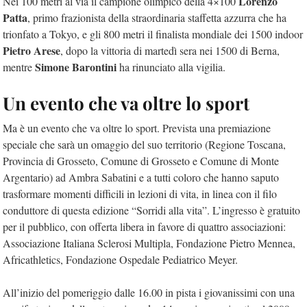
Lorenzo
Nei 100 metri al via il campione olimpico della 4×100
Patta
, primo frazionista della straordinaria staffetta azzurra che ha
trionfato a Tokyo, e gli 800 metri il finalista mondiale dei 1500 indoor
Pietro Arese
, dopo la vittoria di martedì sera nei 1500 di Berna,
Simone Barontini
mentre
ha rinunciato alla vigilia.
Un evento che va oltre lo sport
Ma è un evento che va oltre lo sport. Prevista una premiazione
speciale che sarà un omaggio del suo territorio (Regione Toscana,
Provincia di Grosseto, Comune di Grosseto e Comune di Monte
Argentario) ad Ambra Sabatini e a tutti coloro che hanno saputo
trasformare momenti difficili in lezioni di vita, in linea con il filo
conduttore di questa edizione “Sorridi alla vita”. L’ingresso è gratuito
per il pubblico, con offerta libera in favore di quattro associazioni:
Associazione Italiana Sclerosi Multipla, Fondazione Pietro Mennea,
Africathletics, Fondazione Ospedale Pediatrico Meyer.
All’inizio del pomeriggio dalle 16.00 in pista i giovanissimi con una