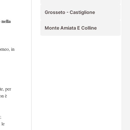
Grosseto - Castiglione
 nella
Monte Amiata E Colline
orneo, in
e, per
on è
;
 le