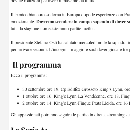
dovute rotazioni per avere il massimo da tutti».
Il tecnico biancorosso torna in Europa dopo le esperienze con 
Dovremo scendere in campo sapendo di dover so
emozionante.
tutta la stagione non esisteranno partite facili».
Il presidente Stefano Osti ha salutato mercoledì notte la squadra in
per arrivare secondi. L’incognita maggiore sarà dover giocare tre p
Il programma
Ecco il programma:
30 settembre ore 19, Cp Edilfox Grosseto-King’s Lynn, or
1 ottobre ore 16, King’s Lynn-La Vendéenne, ore 18, Finqu
2 ottobre ore 14, King’s Lynn-Finque Prats Lleida, ore 1
Gli appassionati potranno seguire le partite in diretta streaming s
La Serie A1