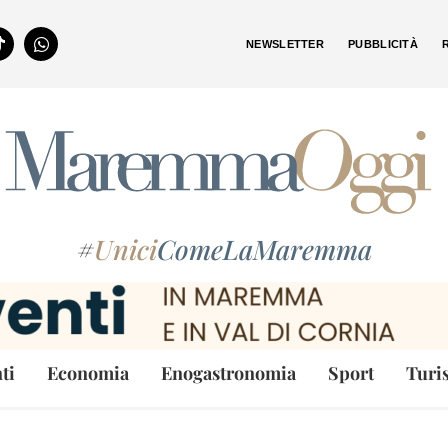
NEWSLETTER
PUBBLICITÀ
#
Unici
ComeLaMaremma
ti
Economia
Enogastronomia
Sport
Turi