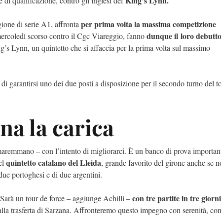
King’s Lynn.
ne di qualificazione,
contro gli inglesi del
per prima volta la massima competizione
agione di serie A1, affronta
dunque il loro debutto
 mercoledì scorso contro il Cgc Viareggio, fanno
g’s Lynn, un quintetto che si affaccia per la prima volta sul massimo
vo di garantirsi uno dei due posti a disposizione per il secondo turno del t
ona la carica
aremmano – con l’intento di migliorarci. È un banco di prova important
quintetto catalano del Lleida
el
, grande favorito del girone anche se n
due portoghesi e di due argentini.
con tre partite in tre giorni
a. Sarà un tour de force – aggiunge Achilli –
alla trasferta di Sarzana. Affronteremo questo impegno con serenità, con