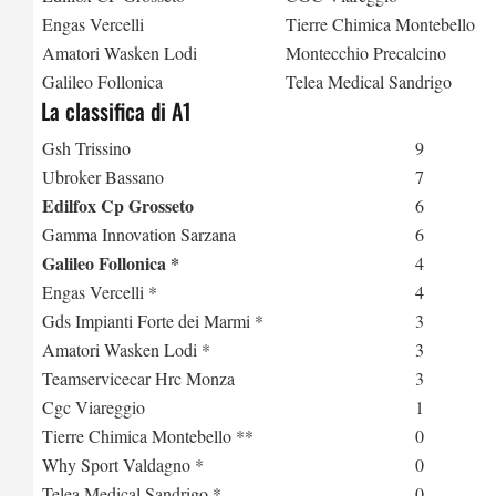
Engas Vercelli
Tierre Chimica Montebello
Amatori Wasken Lodi
Montecchio Precalcino
Galileo Follonica
Telea Medical Sandrigo
La classifica di A1
Gsh Trissino
9
Ubroker Bassano
7
Edilfox Cp Grosseto
6
Gamma Innovation Sarzana
6
Galileo Follonica *
4
Engas Vercelli *
4
Gds Impianti Forte dei Marmi *
3
Amatori Wasken Lodi *
3
Teamservicecar Hrc Monza
3
Cgc Viareggio
1
Tierre Chimica Montebello **
0
Why Sport Valdagno *
0
Telea Medical Sandrigo *
0