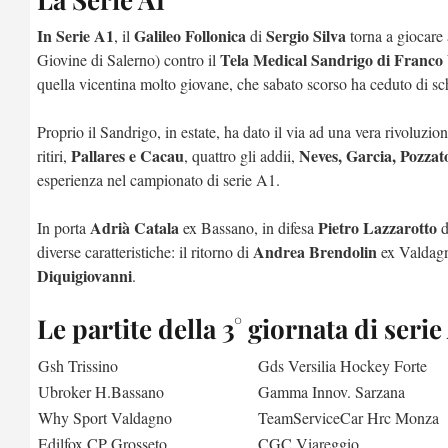
In Serie A1
Galileo Follonica
Sergio Silva
, il
di
torna a giocare 
Tela Medical Sandrigo di Franco
Giovine di Salerno) contro il
quella vicentina molto giovane, che sabato scorso ha ceduto di sc
Proprio il Sandrigo, in estate, ha dato il via ad una vera rivoluzio
Pallares e Cacau
Neves, Garcia, Pozzato
ritiri,
, quattro gli addii,
esperienza nel campionato di serie A1.
Adrià Catala
Pietro Lazzarotto
In porta
ex Bassano, in difesa
d
Andrea Brendolin
diverse caratteristiche: il ritorno di
ex Valdagn
Diquigiovanni
.
Le partite della 3° giornata di serie
Gsh Trissino
Gds Versilia Hockey Forte
Ubroker H.Bassano
Gamma Innov. Sarzana
Why Sport Valdagno
TeamServiceCar Hrc Monza
Edilfox CP Grosseto
CGC Viareggio