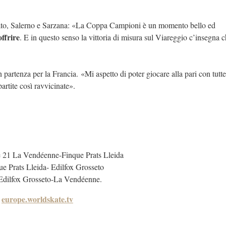
Prato, Salerno e Sarzana: «La Coppa Campioni è un momento bello ed
ffrire
. E in questo senso la vittoria di misura sul Viareggio c’insegna c
 partenza per la Francia. «Mi aspetto di poter giocare alla pari con tutte 
artite così ravvicinate».
e 21 La Vendéenne-Finque Prats Lleida
e Prats Lleida- Edilfox Grosseto
6 Edilfox Grosseto-La Vendéenne.
europe.worldskate.tv
u