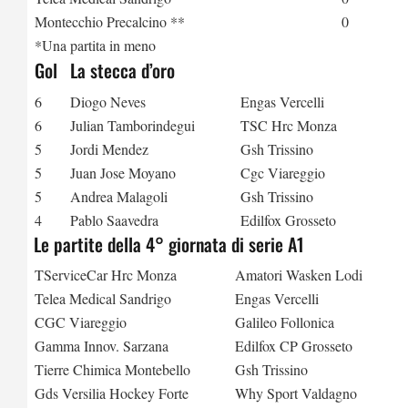
Montecchio Precalcino **
0
*Una partita in meno
Gol
La stecca d’oro
6
Diogo Neves
Engas Vercelli
6
Julian Tamborindegui
TSC Hrc Monza
5
Jordi Mendez
Gsh Trissino
5
Juan Jose Moyano
Cgc Viareggio
5
Andrea Malagoli
Gsh Trissino
4
Pablo Saavedra
Edilfox Grosseto
Le partite della 4° giornata di serie A1
TServiceCar Hrc Monza
Amatori Wasken Lodi
Telea Medical Sandrigo
Engas Vercelli
CGC Viareggio
Galileo Follonica
Gamma Innov. Sarzana
Edilfox CP Grosseto
Tierre Chimica Montebello
Gsh Trissino
Gds Versilia Hockey Forte
Why Sport Valdagno