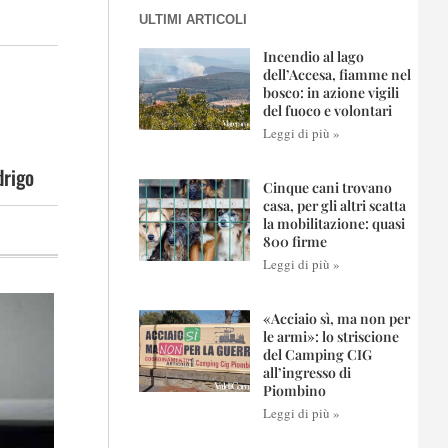
ULTIMI ARTICOLI
Incendio al lago
dell’Accesa, fiamme nel
bosco: in azione vigili
del fuoco e volontari
Leggi di più »
drigo
Cinque cani trovano
casa, per gli altri scatta
la mobilitazione: quasi
800 firme
Leggi di più »
«Acciaio sì, ma non per
le armi»: lo striscione
del Camping CIG
all’ingresso di
Piombino
Leggi di più »