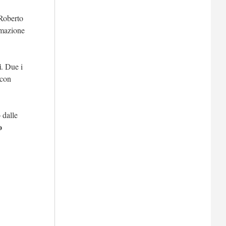
 Roberto
ormazione
i
. Due i
 con
 dalle
o