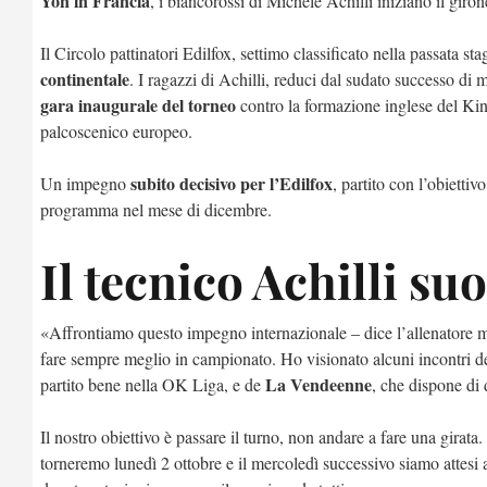
Yon in Francia
, i biancorossi di Michele Achilli iniziano il giro
Il Circolo pattinatori Edilfox, settimo classificato nella passata st
continentale
. I ragazzi di Achilli, reduci dal sudato successo di
gara inaugurale del torneo
contro la formazione inglese del Kin
palcoscenico europeo.
subito decisivo per l’Edilfox
Un impegno
, partito con l’obietti
programma nel mese di dicembre.
Il tecnico Achilli su
«Affrontiamo questo impegno internazionale – dice l’allenatore m
fare sempre meglio in campionato. Ho visionato alcuni incontri d
La Vendeenne
partito bene nella OK Liga, e de
, che dispone di 
Il nostro obiettivo è passare il turno, non andare a fare una girat
torneremo lunedì 2 ottobre e il mercoledì successivo siamo attesi 