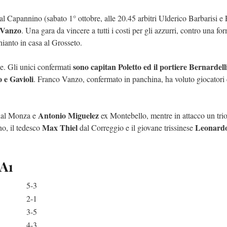
al Capannino (sabato 1° ottobre, alle 20.45 arbitri Ulderico Barbarisi e
 Vanzo
. Una gara da vincere a tutti i costi per gli azzurri, contro una f
hianto in casa al Grosseto.
sono capitan Poletto ed il portiere Bernardell
ne. Gli unici confermati
 e Gavioli
. Franco Vanzo, confermato in panchina, ha voluto giocatori
Antonio Miguelez
al Monza e
ex Montebello, mentre in attacco un trio
Max Thiel
Leonard
o, il tedesco
dal Correggio e il giovane trissinese
 A1
5-3
2-1
3-5
4-3