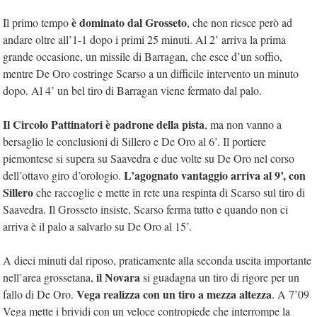
è dominato dal Grosseto
Il primo tempo
, che non riesce però ad
andare oltre all’1-1 dopo i primi 25 minuti. Al 2’ arriva la prima
grande occasione, un missile di Barragan, che esce d’un soffio,
mentre De Oro costringe Scarso a un difficile intervento un minuto
dopo. Al 4’ un bel tiro di Barragan viene fermato dal palo.
Il Circolo Pattinatori è padrone della pista
, ma non vanno a
bersaglio le conclusioni di Sillero e De Oro al 6’. Il portiere
piemontese si supera su Saavedra e due volte su De Oro nel corso
L’agognato vantaggio arriva al 9’, con
dell’ottavo giro d’orologio.
Sillero
che raccoglie e mette in rete una respinta di Scarso sul tiro di
Saavedra. Il Grosseto insiste, Scarso ferma tutto e quando non ci
arriva è il palo a salvarlo su De Oro al 15’.
A dieci minuti dal riposo, praticamente alla seconda uscita importante
il Novara
nell’area grossetana,
si guadagna un tiro di rigore per un
Vega realizza con un tiro a mezza altezza
fallo di De Oro.
. A 7’09
Vega mette i brividi con un veloce contropiede che interrompe la