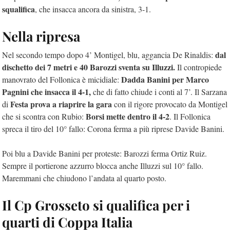
squalifica
, che insacca ancora da sinistra, 3-1.
Nella ripresa
dal
Nel secondo tempo dopo 4’ Montigel, blu, aggancia De Rinaldis:
dischetto dei 7 metri e 40 Barozzi sventa su Illuzzi.
Il contropiede
Dadda Banini per Marco
manovrato del Follonica è micidiale:
Pagnini che insacca il 4-1,
che di fatto chiude i conti al 7’. Il Sarzana
Festa prova a riaprire la gara
di
con il rigore provocato da Montigel
Borsi mette dentro il 4-2
che si scontra con Rubio:
. Il Follonica
spreca il tiro del 10° fallo: Corona ferma a più riprese Davide Banini.
Poi blu a Davide Banini per proteste: Barozzi ferma Ortiz Ruiz.
Sempre il portierone azzurro blocca anche Illuzzi sul 10° fallo.
Maremmani che chiudono l’andata al quarto posto.
Il Cp Grosseto si qualifica per i
quarti di Coppa Italia