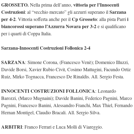
GROSSETO.
vittoria per l’Innocenti
Nella prima dell’anno,
Costruzioni
Sarzana
: al “vecchio mercato” gli azzurri superano il
per 4-2
Cp Grosseto
i
. Vittoria sofferta anche per il
: alla pista Parri
biancorossi superano l’Azzurra Novara per 3-2
e si qualificano
per i quarti di Coppa Italia.
Sarzana-Innocenti Costruzioni Follonica 2-4
SARZANA
: Simone Corona, (Francesco Venè); Domenico Illuzzi,
Davide Borsi, Xavier Rubio Civit, Cosimo Mattugini, Facundo Ortiz
Ruiz, Mirko Tognacca, Francesco De Rinaldis. All. Sergio Festa.
INNOCENTI COSTRUZIONI FOLLONICA
: Leonardo
Barozzi, (Marco Mugnaini); Davide Banini, Federico Pagnini, Marco
Pagnini, Francesco Banini, Alessandro Franchi, Max Thiel, Fernando
Hernan Montigel, Claudio Bracali. All. Sergio Silva.
ARBITRI
: Franco Ferrari e Luca Molli di Viareggio.