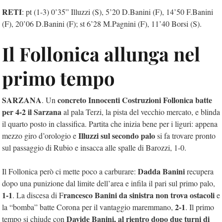
RETI
: pt (1-3) 0’35” Illuzzi (S), 5’20 D.Banini (F), 14’50 F.Banini
(F), 20’06 D.Banini (F); st 6’28 M.Pagnini (F), 11’40 Borsi (S).
Il Follonica allunga nel
primo tempo
SARZANA
concreto Innocenti Costruzioni Follonica batte
. Un
per 4-2 il Sarzana
al pala Terzi, la pista del vecchio mercato, e blinda
il quarto posto in classifica. Partita che inizia bene per i liguri: appena
Illuzzi sul secondo palo
mezzo giro d’orologio e
si fa trovare pronto
sul passaggio di Rubio e insacca alle spalle di Barozzi, 1-0.
Dadda Banini
Il Follonica però ci mette poco a carburare:
recupera
dopo una punizione dal limite dell’area e infila il pari sul primo palo,
1-1
rancesco Banini da sinistra non trova ostacoli
. La discesa di F
e
2-1
la “bomba” batte Corona per il vantaggio maremmano,
. Il primo
Davide Banini, al rientro dopo due turni di
tempo si chiude con