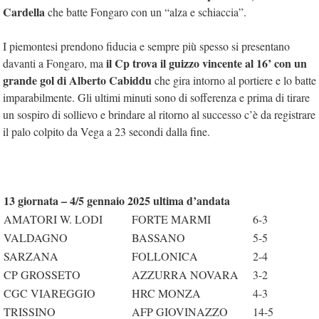
Cardella
che batte Fongaro con un “alza e schiaccia”.
I piemontesi prendono fiducia e sempre più spesso si presentano
il Cp trova il guizzo vincente al 16’ con un
davanti a Fongaro, ma
grande gol di Alberto Cabiddu
che gira intorno al portiere e lo batte
imparabilmente. Gli ultimi minuti sono di sofferenza e prima di tirare
un sospiro di sollievo e brindare al ritorno al successo c’è da registrare
il palo colpito da Vega a 23 secondi dalla fine.
13 giornata – 4/5 gennaio 2025 ultima d’andata
AMATORI W. LODI
FORTE MARMI
6-3
VALDAGNO
BASSANO
5-5
SARZANA
FOLLONICA
2-4
CP GROSSETO
AZZURRA NOVARA
3-2
CGC VIAREGGIO
HRC MONZA
4-3
TRISSINO
AFP GIOVINAZZO
14-5