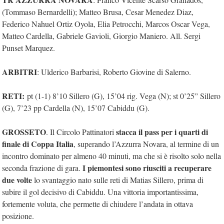
(Tommaso Bernardelli); Matteo Brusa, Cesar Menedez Diaz,
Federico Nahuel Ortiz Oyola, Elia Petrocchi, Marcos Oscar Vega,
Matteo Cardella, Gabriele Gavioli, Giorgio Maniero. All. Sergi
Punset Marquez.
ARBITRI
: Ulderico Barbarisi, Roberto Giovine di Salerno.
RETI:
pt (1-1) 8’10 Sillero (G), 15’04 rig. Vega (N); st 0’25” Sillero
(G), 7’23 pp Cardella (N), 15’07 Cabiddu (G).
GROSSETO
stacca il pass per i quarti di
. Il Circolo Pattinatori
finale di Coppa Italia
, superando l’Azzurra Novara, al termine di un
incontro dominato per almeno 40 minuti, ma che si è risolto solo nella
I piemontesi sono riusciti a recuperare
seconda frazione di gara.
due volte
lo svantaggio nato sulle reti di Matias Sillero, prima di
subire il gol decisivo di Cabiddu. Una vittoria importantissima,
fortemente voluta, che permette di chiudere l’andata in ottava
posizione.