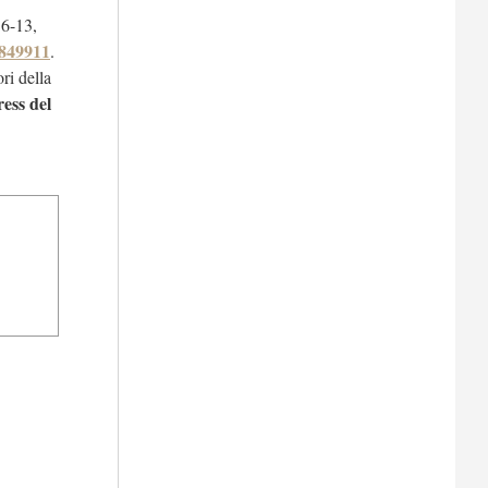
 6-13,
849911
.
ri della
ess del