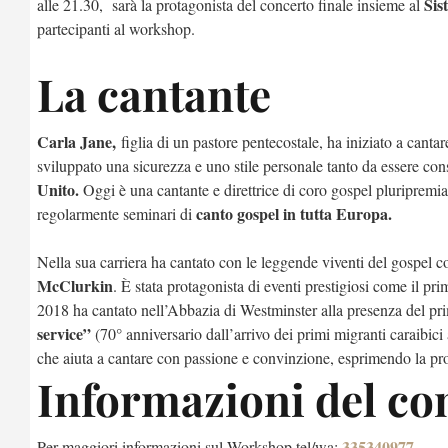
Sis
alle 21.30, sarà la protagonista del concerto finale insieme al
partecipanti al workshop.
La cantante
Carla Jane,
figlia di un pastore pentecostale, ha iniziato a cantar
sviluppato una sicurezza e uno stile personale tanto da essere co
Unito.
Oggi è una cantante e direttrice di coro gospel pluripremiat
canto gospel in tutta Europa.
regolarmente seminari di
Nella sua carriera ha cantato con le leggende viventi del gospe
McClurkin
. È stata protagonista di eventi prestigiosi come il 
2018 ha cantato nell’Abbazia di Westminster alla presenza del pr
service”
(70° anniversario dall’arrivo dei primi migranti caraibici
che aiuta a cantare con passione e convinzione, esprimendo la pro
Informazioni del co
335340977
Per maggiori informazioni sul Workshop tel/wa:
.