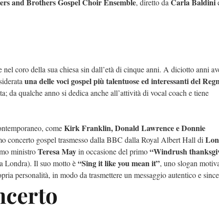
ters and Brothers Gospel Choir Ensemble
Carla Baldini
, diretto da
e
e nel coro della sua chiesa sin dall’età di cinque anni. A diciotto anni a
una delle voci gospel più talentuose ed interessanti del Reg
nsiderata
a; da qualche anno si dedica anche all’attività di vocal coach e tiene
Kirk Franklin, Donald Lawrence e Donnie
l contemporaneo, come
Lon
primo concerto gospel trasmesso dalla BBC dalla Royal Albert Hall di
Teresa May
“Windrush thanksgi
imo ministro
in occasione del primo
“Sing it like you mean it”
 a Londra). Il suo motto è
, uno slogan motiv
pria personalità, in modo da trasmettere un messaggio autentico e since
ncerto