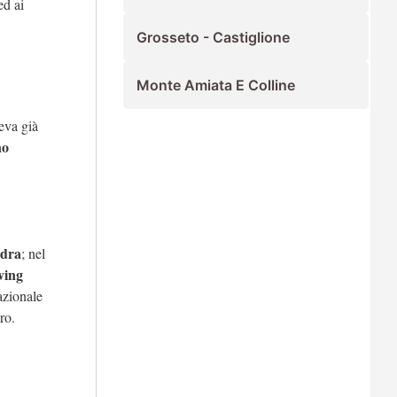
d ai
Grosseto - Castiglione
Monte Amiata E Colline
veva già
no
dra
; nel
ving
azionale
ro.