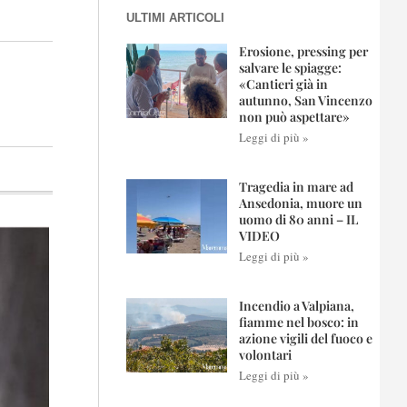
ULTIMI ARTICOLI
Erosione, pressing per
salvare le spiagge:
«Cantieri già in
autunno, San Vincenzo
non può aspettare»
Leggi di più »
Tragedia in mare ad
Ansedonia, muore un
uomo di 80 anni – IL
VIDEO
Leggi di più »
Incendio a Valpiana,
fiamme nel bosco: in
azione vigili del fuoco e
volontari
Leggi di più »