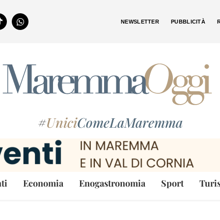
NEWSLETTER
PUBBLICITÀ
#
Unici
ComeLaMaremma
ti
Economia
Enogastronomia
Sport
Turi