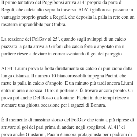
Il primo tentativo del Poggibonsi arriva al 4’ proprio da parte di
Regoli, che calcia alto sopra la traversa. Al 6’ i giallorossi passano in
vantaggio proprio grazie a Regoli, che deposita la palla in rete con un
rasoterra imprendibile per Ombra.
La reazione del FolGav al 25’, quando sugli sviluppi di un calcio
piazzato la palla arriva a Grifoni che calcia forte e angolato ma il
portiere riesce a deviare in corner sventando il gol del pareggio.
Al 34’ Liurni prova la botta direttamente su calcio di punizione dalla
lunga distanza. Il numero 10 biancorossoblù impegna Pacini, che
mette la palla in calcio d’angolo. E un minuto più tardi ancora Liurni
entra in area e scocca il tiro: il portiere si fa trovare ancora pronto. Ci
prova poi anche Del Rosso da lontano: Pacini in due tempi riesce a
sventare una ghiotta occasione per i ragazzi di Bonura.
È il momento di massimo sforzo del FolGav che tenta a più riprese di
arrivare al gol del pari prima di andare negli spogliatoi. Al 41’ ci
prova anche Giustarini, Pacini è ancora protagonista per i padroni di