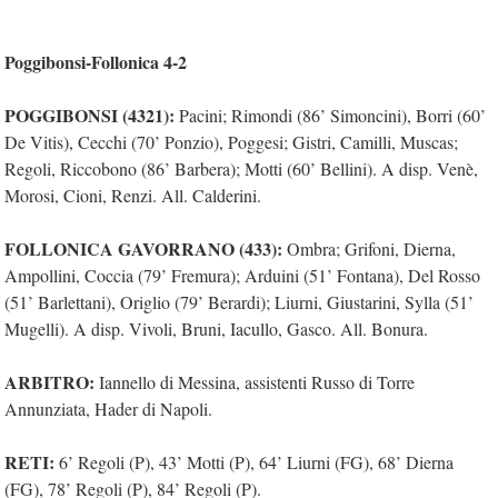
Poggibonsi-Follonica 4-2
POGGIBONSI (4321):
Pacini; Rimondi (86’ Simoncini), Borri (60’
De Vitis), Cecchi (70’ Ponzio), Poggesi; Gistri, Camilli, Muscas;
Regoli, Riccobono (86’ Barbera); Motti (60’ Bellini). A disp. Venè,
Morosi, Cioni, Renzi. All. Calderini.
FOLLONICA GAVORRANO (433):
Ombra; Grifoni, Dierna,
Ampollini, Coccia (79’ Fremura); Arduini (51’ Fontana), Del Rosso
(51’ Barlettani), Origlio (79’ Berardi); Liurni, Giustarini, Sylla (51’
Mugelli). A disp. Vivoli, Bruni, Iacullo, Gasco. All. Bonura.
ARBITRO:
Iannello di Messina, assistenti Russo di Torre
Annunziata, Hader di Napoli.
RETI:
6’ Regoli (P), 43’ Motti (P), 64’ Liurni (FG), 68’ Dierna
(FG), 78’ Regoli (P), 84’ Regoli (P).