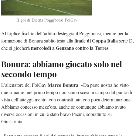
Il gol di Dierna Poggibonsi FolGav
Al triplice fischio dell’arbitro festeggia il Poggibonsi, mentre per la
finale di Coppa Italia
formazione di Bonura subito testa alla
serie D,
mercoledì a Genzano contro la Torres
che si giocherà
.
Bonura: abbiamo giocato solo nel
secondo tempo
Marco Bonura
L’allenatore del FolGav
: «Da parte nostra ho visto
due squadre: nel primo tempo non siamo scesi in campo dal punto di
vista dell’atteggiamento, con contrasti fatti con poca determinazione.
Abbiamo concesso mezz’ora, anche se comunque abbiamo avuto
diverse occasioni in cui è stato bravo Pacini, soprattutto su
Giustarini».
«Potevamo segnare il gol del pareggio, invece abbiamo preso la