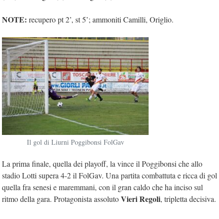
NOTE:
recupero pt 2’, st 5’; ammoniti Camilli, Origlio.
Il gol di Liurni Poggibonsi FolGav
La prima finale, quella dei playoff, la vince il Poggibonsi che allo
stadio Lotti supera 4-2 il FolGav. Una partita combattuta e ricca di gol
quella fra senesi e maremmani, con il gran caldo che ha inciso sul
Vieri Regoli
ritmo della gara. Protagonista assoluto
, tripletta decisiva.