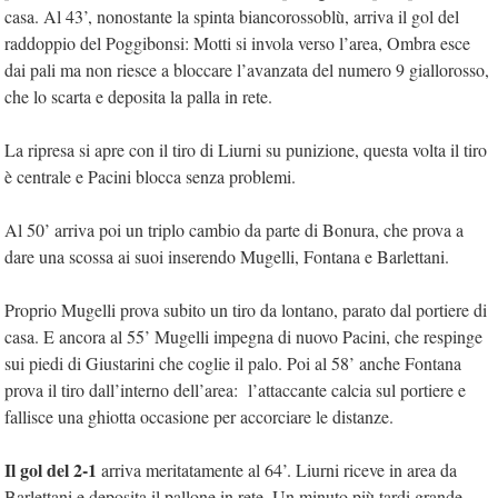
casa. Al 43’, nonostante la spinta biancorossoblù, arriva il gol del
raddoppio del Poggibonsi: Motti si invola verso l’area, Ombra esce
dai pali ma non riesce a bloccare l’avanzata del numero 9 giallorosso,
che lo scarta e deposita la palla in rete.
La ripresa si apre con il tiro di Liurni su punizione, questa volta il tiro
è centrale e Pacini blocca senza problemi.
Al 50’ arriva poi un triplo cambio da parte di Bonura, che prova a
dare una scossa ai suoi inserendo Mugelli, Fontana e Barlettani.
Proprio Mugelli prova subito un tiro da lontano, parato dal portiere di
casa. E ancora al 55’ Mugelli impegna di nuovo Pacini, che respinge
sui piedi di Giustarini che coglie il palo. Poi al 58’ anche Fontana
prova il tiro dall’interno dell’area: l’attaccante calcia sul portiere e
fallisce una ghiotta occasione per accorciare le distanze.
Il gol del 2-1
arriva meritatamente al 64’. Liurni riceve in area da
Barlettani e deposita il pallone in rete. Un minuto più tardi grande