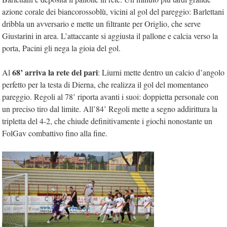
azione corale dei biancorossoblù, vicini al gol del pareggio: Barlettani
dribbla un avversario e mette un filtrante per Origlio, che serve
Giustarini in area. L’attaccante si aggiusta il pallone e calcia verso la
porta, Pacini gli nega la gioia del gol.
68’ arriva la rete del pari
Al
: Liurni mette dentro un calcio d’angolo
perfetto per la testa di Dierna, che realizza il gol del momentaneo
pareggio. Regoli al 78’ riporta avanti i suoi: doppietta personale con
un preciso tiro dal limite. All’84’ Regoli mette a segno addirittura la
tripletta del 4-2, che chiude definitivamente i giochi nonostante un
FolGav combattivo fino alla fine.