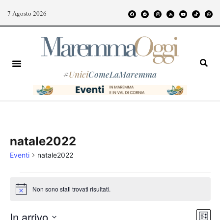
7 Agosto 2026
#
Unici
ComeLaMaremma
natale2022
Eventi
natale2022
Non sono stati trovati risultati.
Notice
Even
Vist
In arrivo