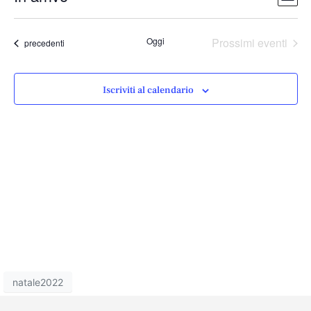
Lista
Vist
Nav
Seleziona
Navi
la
Oggi
Prossimi eventi
Eventi
precedenti
data.
Iscriviti al calendario
natale2022