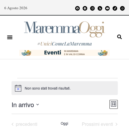
6 Agosto 2026
#
Unici
ComeLaMaremma
Non sono stati trovati risultati.
N
o
t
E
V
In arrivo
i
L
c
v
i
S
i
e
e
s
e
s
Eventi
precedenti
Oggi
Prossimi eventi
t
n
l