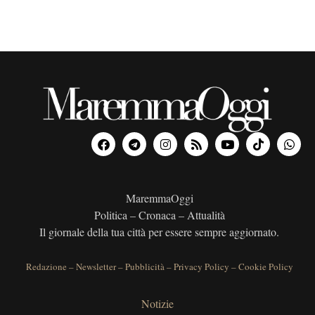
e
MaremmaOggi
Politica – Cronaca – Attualità
Il giornale della tua città per essere sempre aggiornato.
Redazione
–
Newsletter
–
Pubblicità
–
Privacy Policy
–
Cookie Policy
Notizie