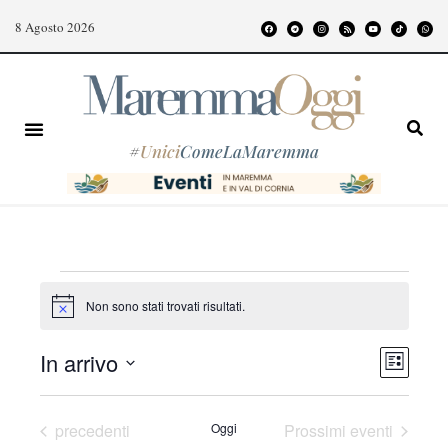
8 Agosto 2026
#
Unici
ComeLaMaremma
Non sono stati trovati risultati.
N
o
t
E
V
In arrivo
i
L
c
v
i
S
i
e
e
s
e
s
Eventi
precedenti
Oggi
Prossimi eventi
t
n
l