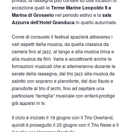
privata, la rassegna può contare su due location di
eccezione quali le
Terme Marine Leopoldo II a
Marina di Grosseto
nel periodo estivo e la
sala
Azzurra dell’Hotel Granduca
in quello autunnale.
Come di consueto il festival spazierà attraverso i
vari aspetti della musica, da quella classica da
camera fino al jazz, al tango e alla musica lirica e
alla musica da film. Varie e accattivanti anche le
formazioni musicali che si alterneranno durante le
serate della rassegna, dal trio jazz alla musica da
salotto con soprano e pianoforte, dal duo flauto e
pianoforte al trio d’archi, fino ad ospitare una
particolare “famiglia” musicale con enfant-prodige
già apparsi in tv.
Il ciclo è iniziato il 18 giugno con il Trio Overland,
quindi è proseguito il 25 giugno con il Trio Nese e il