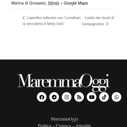
Marina di Grosseto
,
58046
+ Google Maps
Il palio dei ciuchi di
L’aperitivo letterario con “Leviathan:
la vera storia di Moby Dick”
Campagnatico
MaremmaOggi
Politica – Cronaca – Attualità