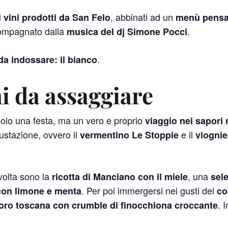
, abbinati ad un
 vini prodotti da San Felo
menù pensat
ccompagnato dalla
.
musica del dj Simone Pocci
.
da indossare: il bianco
ni da assaggiare
olo una festa, ma un vero e proprio
viaggio nei sapori r
gustazione, ovvero il
e il
vermentino Le Stoppie
viognie
volta sono la
, una
ricotta di Manciano con il miele
sele
. Per poi immergersi nei gusti del
con limone e menta
co
. 
oro toscana con crumble di finocchiona croccante