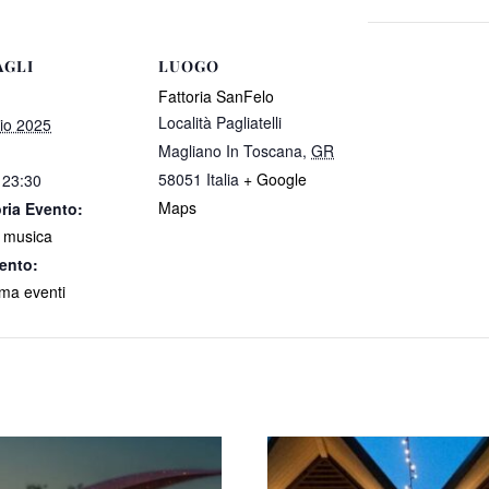
AGLI
LUOGO
Fattoria SanFelo
Località Pagliatelli
io 2025
Magliano In Toscana
,
GR
58051
Italia
+ Google
 23:30
Maps
ria Evento:
 musica
ento:
a eventi