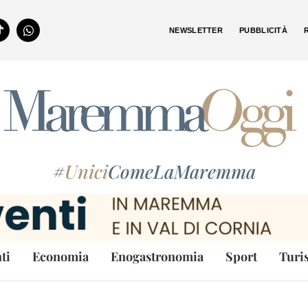
NEWSLETTER
PUBBLICITÀ
#
Unici
ComeLaMaremma
ti
Economia
Enogastronomia
Sport
Turi