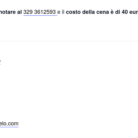
329 3612593
e il
notare al
costo della cena è di 40 eu
o
felo.com