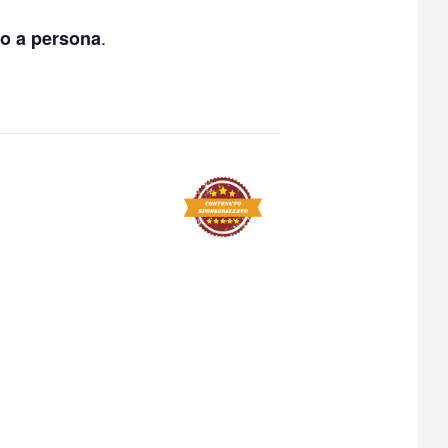
.
ro a persona