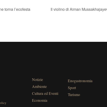
ne torna l’ecofesta
Il violino di Aiman Mussakhajayev
Notizie
Enogastronomia
Ambiente
Sport
Cultura ed Eventi
Turismo
Economia
olicy