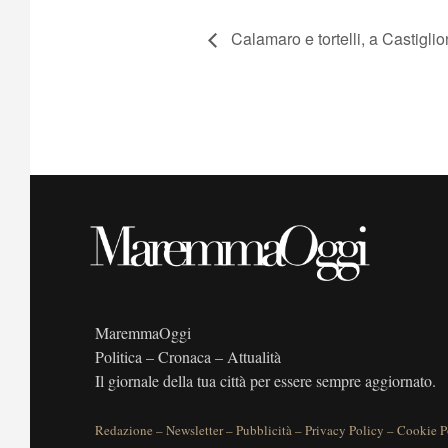
Calamaro e tortelli, a Castiglio
MaremmaOggi
Politica – Cronaca – Attualità
Il giornale della tua città per essere sempre aggiornato.
Redazione
–
Newsletter
–
Pubblicità
–
Privacy Policy
–
Cookie P