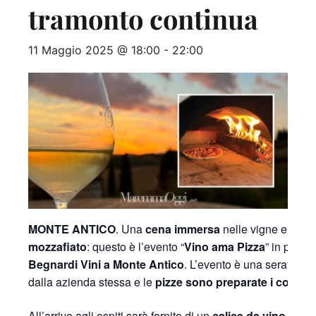
tramonto continua
11 Maggio 2025 @ 18:00
-
22:00
MONTE ANTICO
. Una
cena immersa
nelle vigne e nei 
mozzafiato
: questo è l’evento “
Vino ama Pizza
” in progr
Begnardi Vini a Monte Antico
. L’evento è una serata di
dalla azienda stessa e le
pizze sono preparate i con prod
All’arrivo agli ospiti sarà fornito di un
calice da vino
e poi