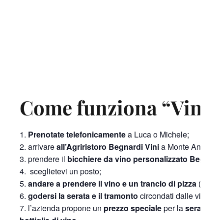
Come funziona “Vino 
Prenotate telefonicamente
a Luca o Michele;
arrivare
all’Agriristoro Begnardi Vini
a Monte Antico e 
prendere il
bicchiere da vino personalizzato Begnar
sceglietevi un posto;
andare a prendere il vino e un trancio di pizza
(senten
godersi la serata e il tramonto
circondati dalle vigne 
l’azienda propone un
prezzo speciale
per la
serata de