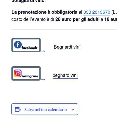
bottiglia di vino
.
La prenotazione è obbligatoria
al
333 2013670
(Luca) o
costo dell’evento è di
28 euro per gli adulti
e
18 euro per
Begnardi vini
begnardivini
Salva nel tuo calendario